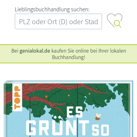
L‍i‍e‍b‍l‍i‍n‍g‍s‍b‍u‍c‍h‍h‍a‍n‍d‍l‍u‍n‍g‍ ‍s‍u‍c‍h‍e‍n‍:‍
Bei
genialokal.de
kaufen Sie online bei Ihrer lokalen
Buchhandlung!