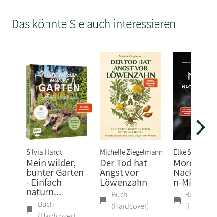
Das könnte Sie auch interessieren
Silvia Hardt
Michelle Ziegelmann
Elke Schwarze
Mein wilder,
Der Tod hat
Mord im
bunter Garten
Angst vor
Nacktschn
- Einfach
Löwenzahn
n-Milieu
naturn...
Buch
Buch
Buch
(Hardcover)
(Hardcove
(Hardcover)