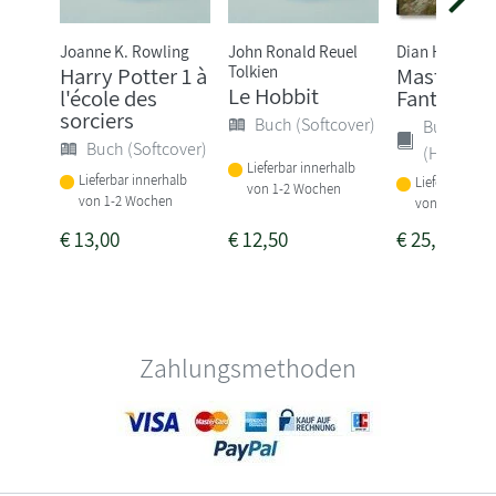
Joanne K. Rowling
John Ronald Reuel
Dian Hanson
Tolkien
Harry Potter 1 à
Masterpiec
Le Hobbit
l'école des
Fantasy Ar
sorciers
Buch (Softcover)
Buch
Buch (Softcover)
(Hardcove
Lieferbar innerhalb
Lieferbar innerhalb
Lieferbar inne
von 1-2 Wochen
von 1-2 Wochen
von 1-2 Woch
€
13,00
€
12,50
€
25,00
Zahlungsmethoden