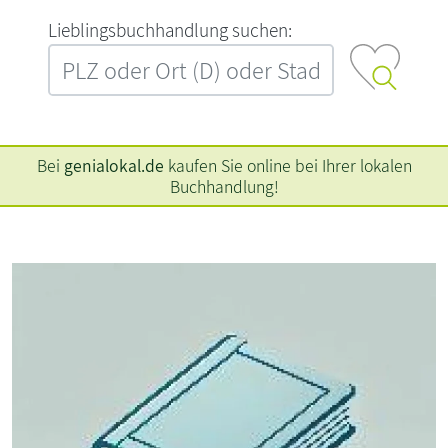
L‍i‍e‍b‍l‍i‍n‍g‍s‍b‍u‍c‍h‍h‍a‍n‍d‍l‍u‍n‍g‍ ‍s‍u‍c‍h‍e‍n‍:‍
Bei
genialokal.de
kaufen Sie online bei Ihrer lokalen
Buchhandlung!