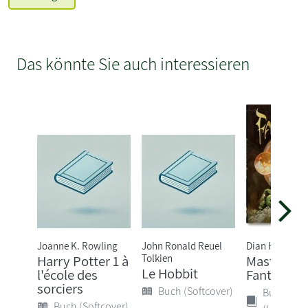
Das könnte Sie auch interessieren
Joanne K. Rowling
John Ronald Reuel
Dian Hanson
Tolkien
Harry Potter 1 à
Masterpiec
Le Hobbit
l'école des
Fantasy Ar
sorciers
Buch (Softcover)
Buch
Buch (Softcover)