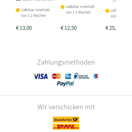
(Hardcove
Lieferbar innerhalb
Lieferbar innerhalb
Lieferbar inne
von 1-2 Wochen
von 1-2 Wochen
von 1-2 Woch
€
13,00
€
12,50
€
25,00
Zahlungsmethoden
Wir verschicken mit