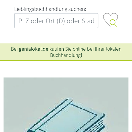
L‍i‍e‍b‍l‍i‍n‍g‍s‍b‍u‍c‍h‍h‍a‍n‍d‍l‍u‍n‍g‍ ‍s‍u‍c‍h‍e‍n‍:‍
Bei
genialokal.de
kaufen Sie online bei Ihrer lokalen
Buchhandlung!