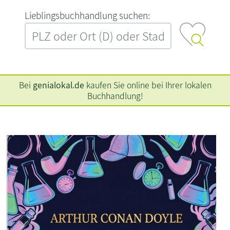
L‍i‍e‍b‍l‍i‍n‍g‍s‍b‍u‍c‍h‍h‍a‍n‍d‍l‍u‍n‍g‍ ‍s‍u‍c‍h‍e‍n‍:‍
Bei
genialokal.de
kaufen Sie online bei Ihrer lokalen
Buchhandlung!