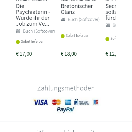
Die
Bretonischer
Secret - D
Psychiaterin -
Glanz
sollst mic
Wurde ihr der
fürchten
Buch (Softcover)
Job zum Ve...
Buch (Sof
Buch (Softcover)
Sofort lieferbar
Sofort lieferba
Sofort lieferbar
€
17,00
€
18,00
€
12,00
Zahlungsmethoden