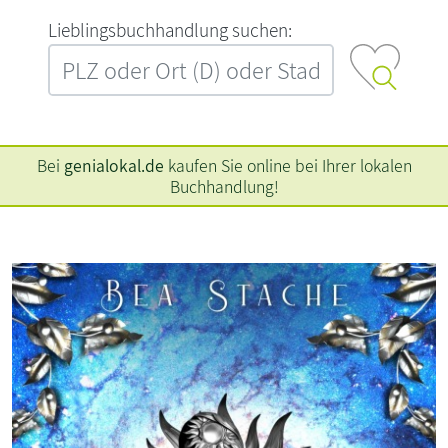
L‍i‍e‍b‍l‍i‍n‍g‍s‍b‍u‍c‍h‍h‍a‍n‍d‍l‍u‍n‍g‍ ‍s‍u‍c‍h‍e‍n‍:‍
Bei
genialokal.de
kaufen Sie online bei Ihrer lokalen
Buchhandlung!