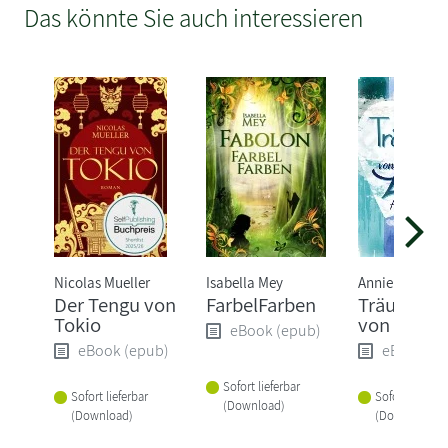
Das könnte Sie auch interessieren
Nicolas Mueller
Isabella Mey
Annie Laine
Der Tengu von
FarbelFarben
Träum nic
Tokio
von Liebe
eBook (epub)
eBook (epub)
eBook (e
Sofort lieferbar
Sofort lieferbar
Sofort lieferba
(Download)
(Download)
(Download)