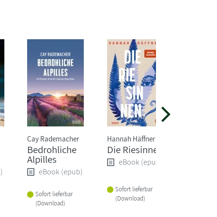
Cay Rademacher
Hannah Häffner
Freida M
Bedrohliche
Die Riesinnen
Die Psy
Alpilles
Wurde 
eBook (epub)
Job zum
)
eBook (epub)
eBoo
Sofort lieferbar
Sofort lieferbar
(Download)
Sofort li
(Download)
(Downlo