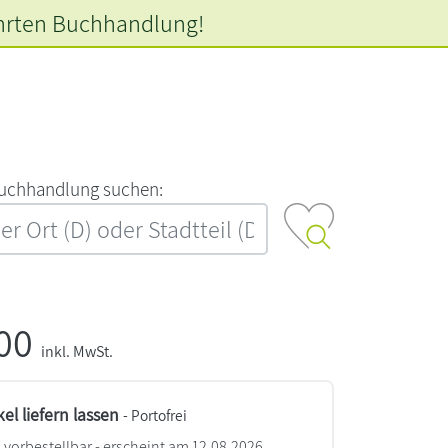
hrten
Buchhandlung!
‍u‍c‍h‍h‍a‍n‍d‍l‍u‍n‍g‍ ‍s‍u‍c‍h‍e‍n‍:‍
,00
inkl. MwSt.
kel liefern lassen
- Portofrei
vorbestellbar - erscheint am 12.08.2026