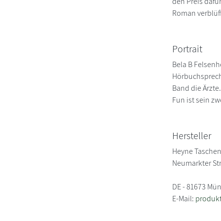
den Preis dafür
Roman verblüff
Portrait
Bela B Felsenh
Hörbuchspreche
Band die Ärzte
Fun ist sein z
Hersteller
Heyne Tasche
Neumarkter St
DE - 81673 Mü
E-Mail:
produk