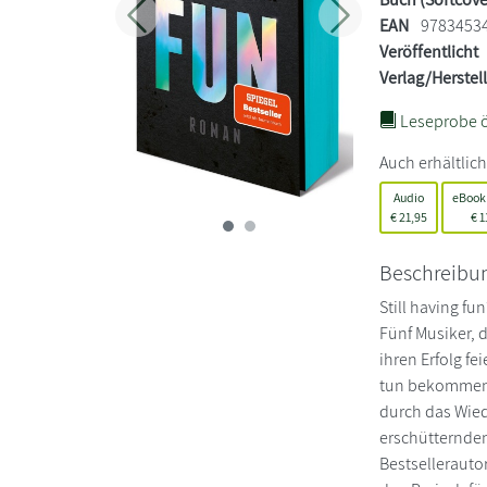
EAN
9783453
Zurück
Weiter
Veröffentlicht
Verlag/Herstel
Leseprobe ö
Auch erhältlich
Audio
eBook
€
21,95
€
1
Beschreibu
Still having fu
Fünf Musiker, 
ihren Erfolg fe
tun bekommen. 
durch das Wied
erschütternden
Bestsellerauto