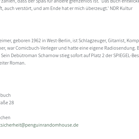
 zahlen, dass der Spaß für andere grenzenlos ist. 'Das Buch entwicke
t, auch verstört, und am Ende hat er mich überzeugt.' NDR Kultur
eimer, geboren 1962 in West-Berlin, ist Schlagzeuger, Gitarrist, Kom
r, war Comicbuch-Verleger und hatte eine eigene Radiosendung. Bek
. Sein Debütroman Scharnow stieg sofort auf Platz 2 der SPIEGEL-Best
weiter Roman.
nbuch
raße 28
nchen
tsicherheit@penguinrandomhouse.de