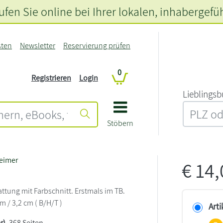
fen Sie online bei Ihrer lokalen
, inhabergefü
sten
Newsletter
Reservierung prüfen
0
Registrieren
Login
L‍i‍e‍b‍l‍i‍n‍g‍s‍b
Stöbern
heimer
€
14
ttung mit Farbschnitt. Erstmals im TB.
cm / 3,2 cm ( B/H/T )
Arti
r)
, 368 Seiten