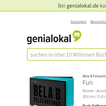
Bei
genialokal.de
kau
Gutschein
Wunschli
Bela B Felsen
Fun
Roman - Aussta
18,6 cm / 11,8 
Buch (Softcove