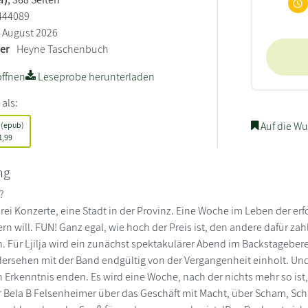
444089
August 2026
ler
Heyne Taschenbuch
ffnen
Leseprobe herunterladen
 als:
Auf die Wu
 (epub)
1,99
ng
n?
drei Konzerte, eine Stadt in der Provinz. Eine Woche im Leben der er
iern will. FUN! Ganz egal, wie hoch der Preis ist, den andere dafür za
Für Ljilja wird ein zunächst spektakulärer Abend im Backstageber
ersehen mit der Band endgültig von der Vergangenheit einholt. Und 
 Erkenntnis enden. Es wird eine Woche, nach der nichts mehr so ist
r Bela B Felsenheimer über das Geschäft mit Macht, über Scham, Schu