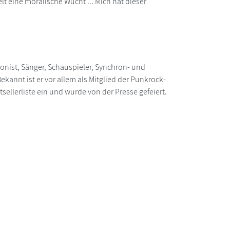
lt eine moralische Wucht ... Mich hat dieser
ponist, Sänger, Schauspieler, Synchron- und
annt ist er vor allem als Mitglied der Punkrock-
sellerliste ein und wurde von der Presse gefeiert.