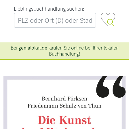
L‍i‍e‍b‍l‍i‍n‍g‍s‍b‍u‍c‍h‍h‍a‍n‍d‍l‍u‍n‍g‍ ‍s‍u‍c‍h‍e‍n‍:‍
Bei
genialokal.de
kaufen Sie online bei Ihrer lokalen
Buchhandlung!