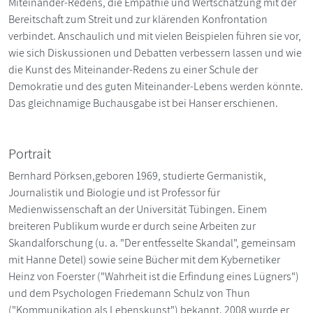
Miteinander-Redens, die Empathie und Wertschätzung mit der
Bereitschaft zum Streit und zur klärenden Konfrontation
verbindet. Anschaulich und mit vielen Beispielen führen sie vor,
wie sich Diskussionen und Debatten verbessern lassen und wie
die Kunst des Miteinander-Redens zu einer Schule der
Demokratie und des guten Miteinander-Lebens werden könnte.
Das gleichnamige Buchausgabe ist bei Hanser erschienen.
Portrait
Bernhard Pörksen,geboren 1969, studierte Germanistik,
Journalistik und Biologie und ist Professor für
Medienwissenschaft an der Universität Tübingen. Einem
breiteren Publikum wurde er durch seine Arbeiten zur
Skandalforschung (u. a. "Der entfesselte Skandal", gemeinsam
mit Hanne Detel) sowie seine Bücher mit dem Kybernetiker
Heinz von Foerster ("Wahrheit ist die Erfindung eines Lügners")
und dem Psychologen Friedemann Schulz von Thun
("Kommunikation als Lebenskunst") bekannt. 2008 wurde er