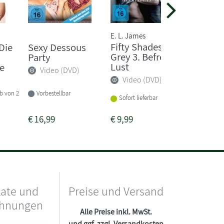
E. L. James
Fifty Shades of
Die
Sexy Dessous
Golden
Grey 3. Befreite
Party
Video
Lust
e
Video (DVD)
Video (DVD)
Vorbeste
Vorbestellbar
lb von 2
Sofort lieferbar
€
16,99
€
9,99
€
16,99
kate und
Preise und Versand
chnungen
Alle Preise inkl. MwSt.
und ggf. zzgl.
Versandkosten