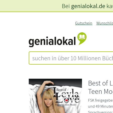
Bei
genialokal.de
kau
Gutschein
Wunschli
Best of 
Teen Mo
FSK freigegebe
und 49 Minuten
Sprachversion: