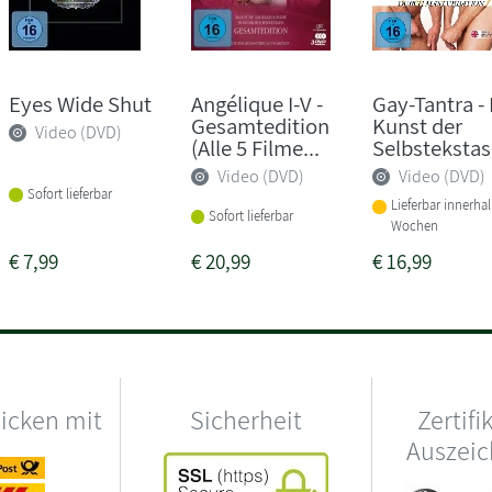
Eyes Wide Shut
Angélique I-V -
Gay-Tantra - 
Gesamtedition
Kunst der
Video (DVD)
(Alle 5 Filme...
Selbstekstas
Video (DVD)
Video (DVD)
Sofort lieferbar
Lieferbar innerha
Sofort lieferbar
Wochen
€
7,99
€
20,99
€
16,99
hicken mit
Sicherheit
Zertifi
Auszei