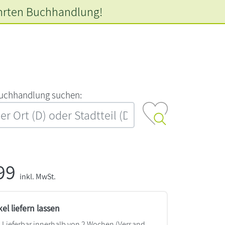
hrten
Buchhandlung!
‍u‍c‍h‍h‍a‍n‍d‍l‍u‍n‍g‍ ‍s‍u‍c‍h‍e‍n‍:‍
,99
inkl. MwSt.
kel liefern lassen
Lieferbar innerhalb von 2 Wochen
(Versand