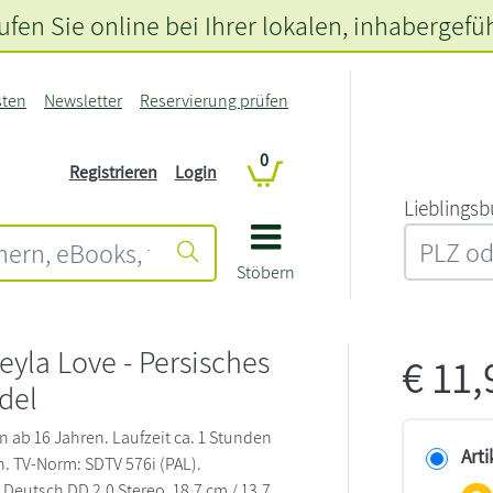
fen Sie online bei Ihrer lokalen
, inhabergefü
sten
Newsletter
Reservierung prüfen
0
Registrieren
Login
L‍i‍e‍b‍l‍i‍n‍g‍s‍b
Stöbern
Leyla Love - Persisches
€
11
del
n ab 16 Jahren. Laufzeit ca. 1 Stunden
Arti
. TV-Norm: SDTV 576i (PAL).
 Deutsch DD 2.0 Stereo. 18,7 cm / 13,7