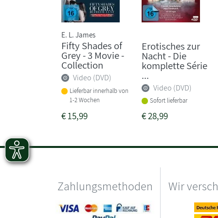
E. L. James
Fifty Shades of
Erotisches zur
Grey - 3 Movie -
Nacht - Die
Collection
komplette Série
...
Video (DVD)
Video (DVD)
Lieferbar innerhalb von
1-2 Wochen
Sofort lieferbar
€
15,99
€
28,99
Zahlungsmethoden
Wir versc