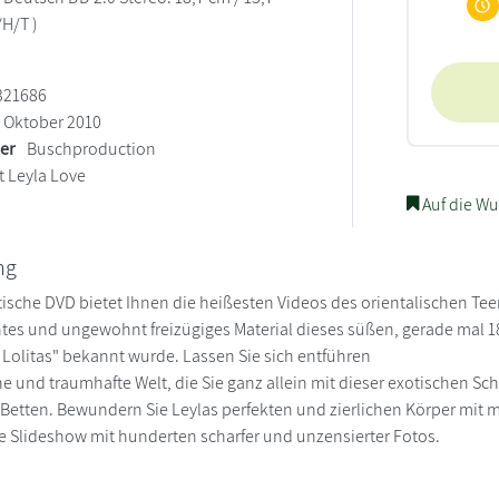
/H/T )
321686
Oktober 2010
ler
Buschproduction
t Leyla Love
Auf die Wu
ng
ische DVD bietet Ihnen die heißesten Videos des orientalischen Tee
htes und ungewohnt freizügiges Material dieses süßen, gerade mal 18 
 Lolitas" bekannt wurde. Lassen Sie sich entführen
he und traumhafte Welt, die Sie ganz allein mit dieser exotischen Sc
 Betten. Bewundern Sie Leylas perfekten und zierlichen Körper mit ma
ge Slideshow mit hunderten scharfer und unzensierter Fotos.