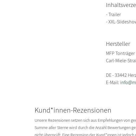
Inhaltsverze
- Trailer
- XXL-Slidesho
Hersteller
MFP Tonträger
Carl-Miele-Str
DE - 33442 Her
E-Mail:
info@m
Kund*innen-Rezensionen
Unsere Rezensionen setzen sich aus Empfehlungen von g
Summe aller Sterne wird durch die Anzahl Bewertungen gete
nicht überprüft. Eine Rezension der Kund*innen ist jedoch