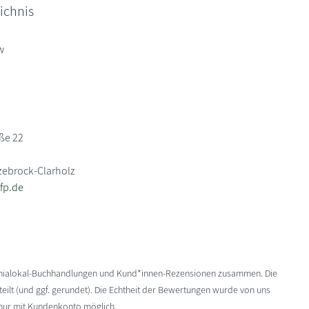
ichnis
w
aße 22
zebrock-Clarholz
fp.de
enialokal-Buchhandlungen und Kund*innen-Rezensionen zusammen. Die
ilt (und ggf. gerundet). Die Echtheit der Bewertungen wurde von uns
 nur mit Kundenkonto möglich.