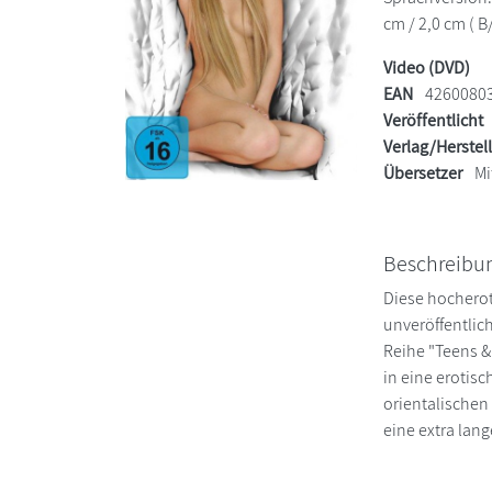
cm / 2,0 cm ( B
Video (DVD)
EAN
4260080
Veröffentlicht
Verlag/Herstel
Übersetzer
Mi
Beschreibu
Diese hocherot
unveröffentlic
Reihe "Teens &
in eine erotisc
orientalischen
eine extra lan