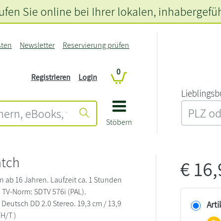
fen Sie online bei Ihrer lokalen
, inhabergefü
sten
Newsletter
Reservierung prüfen
0
Registrieren
Login
L‍i‍e‍b‍l‍i‍n‍g‍s‍b
Stöbern
tch
€
16
n ab 16 Jahren. Laufzeit ca. 1 Stunden
 TV-Norm: SDTV 576i (PAL).
 Deutsch DD 2.0 Stereo. 19,3 cm / 13,9
Arti
/H/T )