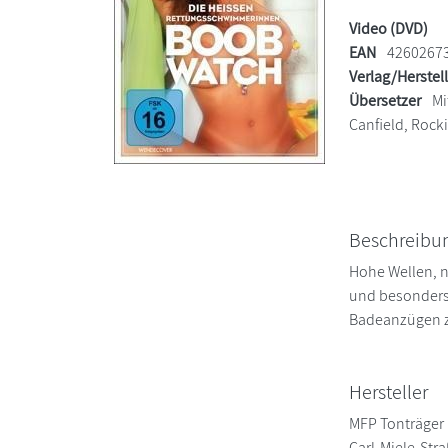
Video (DVD)
EAN
4260267
Verlag/Herstel
Übersetzer
Mit
Canfield, Rock
Beschreibu
Hohe Wellen, n
und besonders 
Badeanzügen 
Hersteller
MFP Tonträger
Carl-Miele-Str