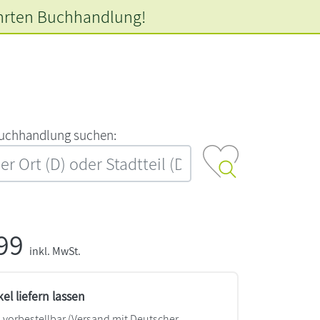
hrten
Buchhandlung!
‍u‍c‍h‍h‍a‍n‍d‍l‍u‍n‍g‍ ‍s‍u‍c‍h‍e‍n‍:‍
,99
inkl. MwSt.
kel liefern lassen
vorbestellbar
(Versand mit Deutscher