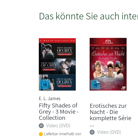
Das könnte Sie auch inte
E. L. James
Fifty Shades of
Erotisches zur
Grey - 3 Movie -
Nacht - Die
Collection
komplette Série
...
Video (DVD)
Video (DVD)
Lieferbar innerhalb von