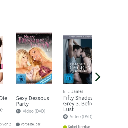
E. L. James
Fifty Shades of
Die
Sexy Dessous
Golden
Grey 3. Befreite
Party
Video
Lust
e
Video (DVD)
Video (DVD)
Vorbeste
Vorbestellbar
lb von 2
Sofort lieferbar