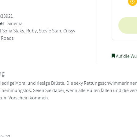
333921
ler
Sinema
 Sofia Staks, Ruby, Stevie Starr, Crissy
i Roads
Auf die Wu
ng
iedrige Moral und riesige Brüste. Die sexy Rettungsschwimmerinnen 
hemmungslos. Seien Sie dabei, wenn alle Hüllen fallen und die vers
zum Vorschein kommen.
aße 22