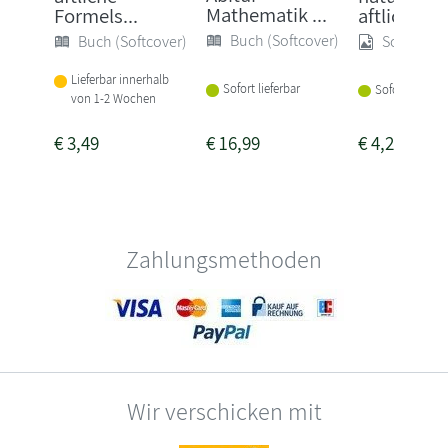
Mathematik ...
Formels...
aftliche For
Buch (Softcover)
Buch (Softcover)
Sonstige
Lieferbar innerhalb
Sofort lieferbar
Sofort lieferba
von 1-2 Wochen
€
3,49
€
16,99
€
4,25
Zahlungsmethoden
Wir verschicken mit