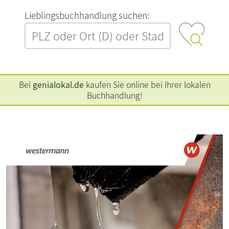
L‍i‍e‍b‍l‍i‍n‍g‍s‍b‍u‍c‍h‍h‍a‍n‍d‍l‍u‍n‍g‍ ‍s‍u‍c‍h‍e‍n‍:‍
Bei
genialokal.de
kaufen Sie online bei Ihrer lokalen
Buchhandlung!