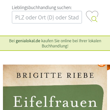
L‍i‍e‍b‍l‍i‍n‍g‍s‍b‍u‍c‍h‍h‍a‍n‍d‍l‍u‍n‍g‍ ‍s‍u‍c‍h‍e‍n‍:‍
Bei
genialokal.de
kaufen Sie online bei Ihrer lokalen
Buchhandlung!