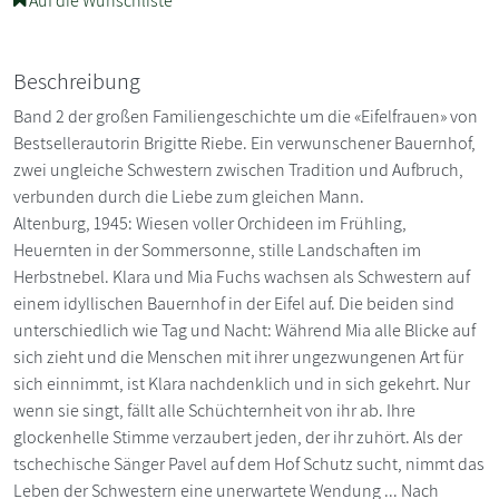
Auf die Wunschliste
Beschreibung
Band 2 der großen Familiengeschichte um die «Eifelfrauen» von
Bestsellerautorin Brigitte Riebe. Ein verwunschener Bauernhof,
zwei ungleiche Schwestern zwischen Tradition und Aufbruch,
verbunden durch die Liebe zum gleichen Mann.
Altenburg, 1945: Wiesen voller Orchideen im Frühling,
Heuernten in der Sommersonne, stille Landschaften im
Herbstnebel. Klara und Mia Fuchs wachsen als Schwestern auf
einem idyllischen Bauernhof in der Eifel auf. Die beiden sind
unterschiedlich wie Tag und Nacht: Während Mia alle Blicke auf
sich zieht und die Menschen mit ihrer ungezwungenen Art für
sich einnimmt, ist Klara nachdenklich und in sich gekehrt. Nur
wenn sie singt, fällt alle Schüchternheit von ihr ab. Ihre
glockenhelle Stimme verzaubert jeden, der ihr zuhört. Als der
tschechische Sänger Pavel auf dem Hof Schutz sucht, nimmt das
Leben der Schwestern eine unerwartete Wendung ... Nach