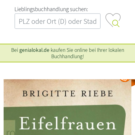
L‍i‍e‍b‍l‍i‍n‍g‍s‍b‍u‍c‍h‍h‍a‍n‍d‍l‍u‍n‍g‍ ‍s‍u‍c‍h‍e‍n‍:‍
Bei
genialokal.de
kaufen Sie online bei Ihrer lokalen
Buchhandlung!