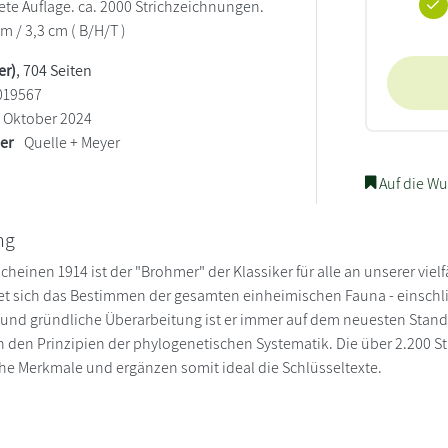
tete Auflage. ca. 2000 Strichzeichnungen.
cm / 3,3 cm ( B/H/T )
er)
, 704 Seiten
019567
Oktober 2024
ler
Quelle + Meyer
Auf die Wu
ng
cheinen 1914 ist der "Brohmer" der Klassiker für alle an unserer vielf
tet sich das Bestimmen der gesamten einheimischen Fauna - einschli
und gründliche Überarbeitung ist er immer auf dem neuesten Stand - a
 den Prinzipien der phylogenetischen Systematik. Die über 2.200 S
che Merkmale und ergänzen somit ideal die Schlüsseltexte.