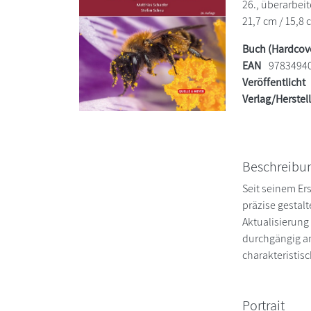
26., überarbei
21,7 cm / 15,8 
Buch (Hardcov
EAN
9783494
Veröffentlicht
Verlag/Herstel
Beschreibu
Seit seinem Ers
präzise gestal
Aktualisierung 
durchgängig an
charakteristis
Portrait