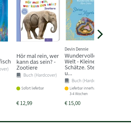
Devin Dennie
Liane Sch
Wundervolle
Conni g
Hör mal rein, wer
isch
Welt - Kleine
Zoo
kann das sein? -
Schätze. Steine
Zootiere
over)
Sonst
u...
Buch (Hardcover)
Buch (Hardcover)
Sofort li
Sofort lieferbar
Lieferbar innerhalb von
3-4 Wochen
€
12,99
€
15,00
€
3,99