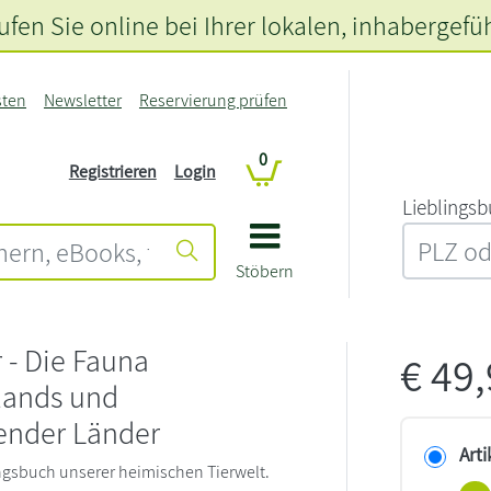
fen Sie online bei Ihrer lokalen
, inhabergefü
sten
Newsletter
Reservierung prüfen
0
Registrieren
Login
L‍i‍e‍b‍l‍i‍n‍g‍s‍b
Stöbern
 - Die Fauna
€
49
lands und
ender Länder
Arti
gsbuch unserer heimischen Tierwelt.