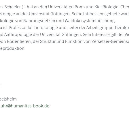
ias Schaefer (-) hat an den Universitäten Bonn und Kiel Biologie, Che
Ökologie an der Universität Göttingen. Seine Interessensgebiete wa
kologie von Nahrungsnetzen und Waldökosystemforschung.
eu ist Professor für Tierökologie und Leiter der Arbeitsgruppe Tier
d Anthropologie der Universität Göttingen. Sein Interesse gilt der V
von Bodentieren, der Struktur und Funktion von Zersetzer-Gemein
Reproduktion.
3
ebelsheim
-uhr@humanitas-book.de