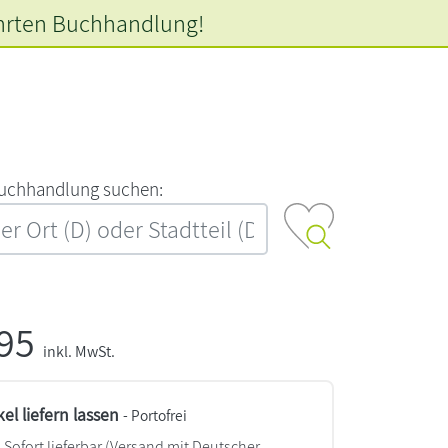
hrten
Buchhandlung!
‍u‍c‍h‍h‍a‍n‍d‍l‍u‍n‍g‍ ‍s‍u‍c‍h‍e‍n‍:‍
,95
inkl. MwSt.
kel liefern lassen
- Portofrei
Sofort lieferbar
(Versand mit Deutscher