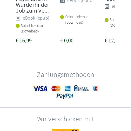
eBook (epub)
Wurde ihr der
eBook (e
Job zum Ve...
Sofort lieferbar
eBook (epub)
Sofort lieferba
(Download)
(Download)
Sofort lieferbar
(Download)
€
16,99
€
0,00
€
12,99
Zahlungsmethoden
Wir verschicken mit