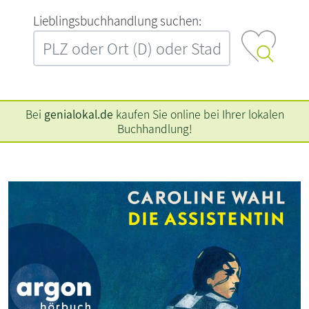
L‍i‍e‍b‍l‍i‍n‍g‍s‍b‍u‍c‍h‍h‍a‍n‍d‍l‍u‍n‍g‍ ‍s‍u‍c‍h‍e‍n‍:‍
Bei
genialokal.de
kaufen Sie online bei Ihrer lokalen
Buchhandlung!