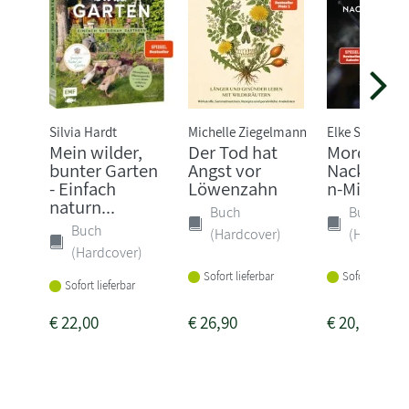
Silvia Hardt
Michelle Ziegelmann
Elke Schwarze
Mein wilder,
Der Tod hat
Mord im
bunter Garten
Angst vor
Nacktschn
- Einfach
Löwenzahn
n-Milieu
naturn...
Buch
Buch
Buch
(Hardcover)
(Hardcove
(Hardcover)
Sofort lieferbar
Sofort lieferba
Sofort lieferbar
€
22,00
€
26,90
€
20,00