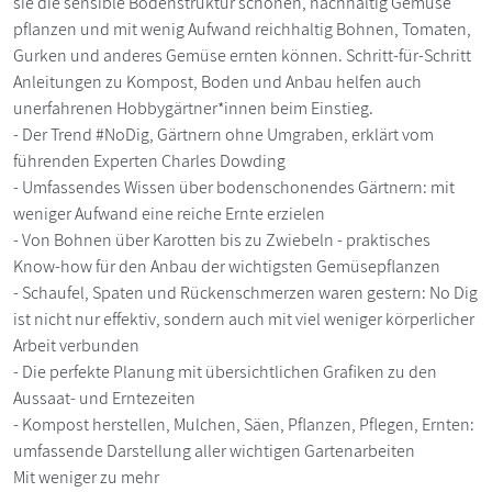
sie die sensible Bodenstruktur schonen, nachhaltig Gemüse
pflanzen und mit wenig Aufwand reichhaltig Bohnen, Tomaten,
Gurken und anderes Gemüse ernten können. Schritt-für-Schritt
Anleitungen zu Kompost, Boden und Anbau helfen auch
unerfahrenen Hobbygärtner*innen beim Einstieg.
- Der Trend #NoDig, Gärtnern ohne Umgraben, erklärt vom
führenden Experten Charles Dowding
- Umfassendes Wissen über bodenschonendes Gärtnern: mit
weniger Aufwand eine reiche Ernte erzielen
- Von Bohnen über Karotten bis zu Zwiebeln - praktisches
Know-how für den Anbau der wichtigsten Gemüsepflanzen
- Schaufel, Spaten und Rückenschmerzen waren gestern: No Dig
ist nicht nur effektiv, sondern auch mit viel weniger körperlicher
Arbeit verbunden
- Die perfekte Planung mit übersichtlichen Grafiken zu den
Aussaat- und Erntezeiten
- Kompost herstellen, Mulchen, Säen, Pflanzen, Pflegen, Ernten:
umfassende Darstellung aller wichtigen Gartenarbeiten
Mit weniger zu mehr