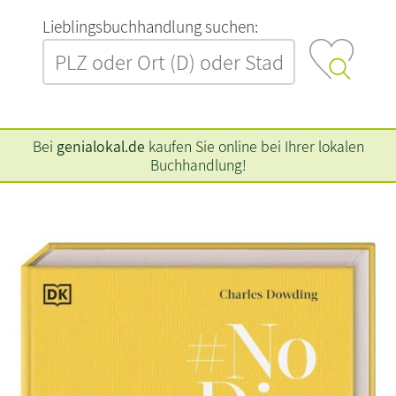
L‍i‍e‍b‍l‍i‍n‍g‍s‍b‍u‍c‍h‍h‍a‍n‍d‍l‍u‍n‍g‍ ‍s‍u‍c‍h‍e‍n‍:‍
Bei
genialokal.de
kaufen Sie online bei Ihrer lokalen
Buchhandlung!