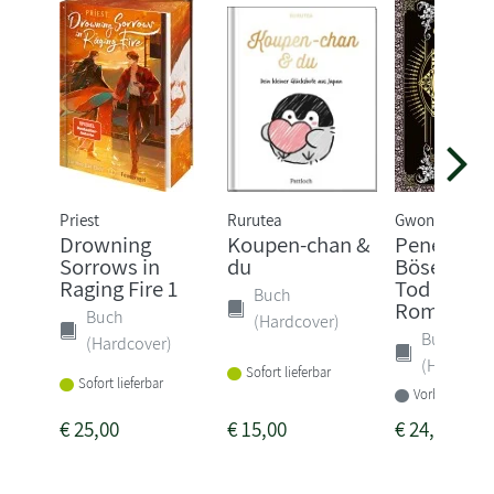
Priest
Rurutea
Gwon Gyeoeul
Drowning
Koupen-chan &
Penelope -
Sorrows in
du
Böse ist 
Raging Fire 1
Tod gewei
Buch
Rom...
Buch
(Hardcover)
Buch
(Hardcover)
(Hardcove
Sofort lieferbar
Sofort lieferbar
Vorbestellbar
€
25,00
€
15,00
€
24,00