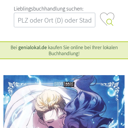
L‍i‍e‍b‍l‍i‍n‍g‍s‍b‍u‍c‍h‍h‍a‍n‍d‍l‍u‍n‍g‍ ‍s‍u‍c‍h‍e‍n‍:‍
Bei
genialokal.de
kaufen Sie online bei Ihrer lokalen
Buchhandlung!