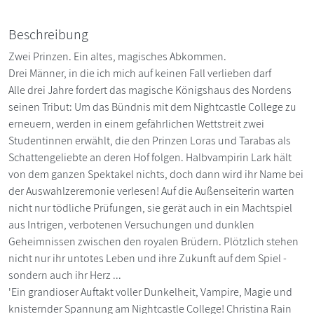
Beschreibung
Zwei Prinzen. Ein altes, magisches Abkommen.
Drei Männer, in die ich mich auf keinen Fall verlieben darf
Alle drei Jahre fordert das magische Königshaus des Nordens
seinen Tribut: Um das Bündnis mit dem Nightcastle College zu
erneuern, werden in einem gefährlichen Wettstreit zwei
Studentinnen erwählt, die den Prinzen Loras und Tarabas als
Schattengeliebte an deren Hof folgen. Halbvampirin Lark hält
von dem ganzen Spektakel nichts, doch dann wird ihr Name bei
der Auswahlzeremonie verlesen! Auf die Außenseiterin warten
nicht nur tödliche Prüfungen, sie gerät auch in ein Machtspiel
aus Intrigen, verbotenen Versuchungen und dunklen
Geheimnissen zwischen den royalen Brüdern. Plötzlich stehen
nicht nur ihr untotes Leben und ihre Zukunft auf dem Spiel -
sondern auch ihr Herz ...
'Ein grandioser Auftakt voller Dunkelheit, Vampire, Magie und
knisternder Spannung am Nightcastle College! Christina Rain