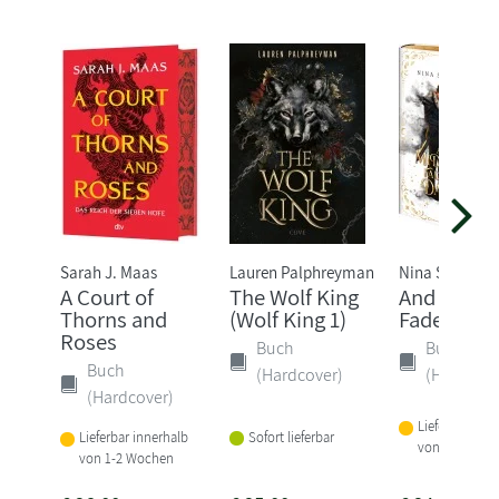
Sarah J. Maas
Lauren Palphreyman
Nina Schilling
A Court of
The Wolf King
And Midni
Thorns and
(Wolf King 1)
Fades to 
Roses
Buch
Buch
Buch
(Hardcover)
(Hardcove
(Hardcover)
Lieferbar inne
Sofort lieferbar
Lieferbar innerhalb
von 1-2 Woch
von 1-2 Wochen