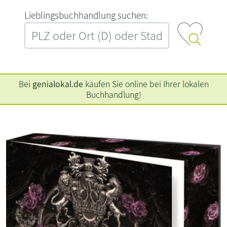
L‍i‍e‍b‍l‍i‍n‍g‍s‍b‍u‍c‍h‍h‍a‍n‍d‍l‍u‍n‍g‍ ‍s‍u‍c‍h‍e‍n‍:‍
Bei
genialokal.de
kaufen Sie online bei Ihrer lokalen
Buchhandlung!