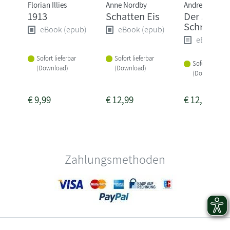
Florian Illies
Anne Nordby
Andreas Grube
1913
Schatten Eis
Der Judas
Schrein
eBook (epub)
eBook (epub)
eBook (e
Sofort lieferbar
Sofort lieferbar
Sofort lieferba
(Download)
(Download)
(Download)
€
9,99
€
12,99
€
12,99
Zahlungsmethoden