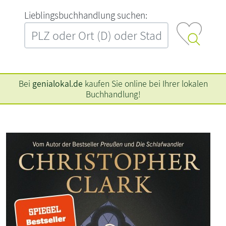
L‍i‍e‍b‍l‍i‍n‍g‍s‍b‍u‍c‍h‍h‍a‍n‍d‍l‍u‍n‍g‍ ‍s‍u‍c‍h‍e‍n‍:‍
Bei
genialokal.de
kaufen Sie online bei Ihrer lokalen
Buchhandlung!