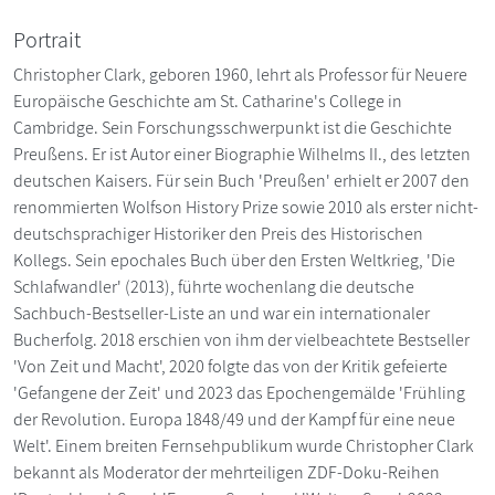
Portrait
Christopher Clark, geboren 1960, lehrt als Professor für Neuere
Europäische Geschichte am St. Catharine's College in
Cambridge. Sein Forschungsschwerpunkt ist die Geschichte
Preußens. Er ist Autor einer Biographie Wilhelms II., des letzten
deutschen Kaisers. Für sein Buch 'Preußen' erhielt er 2007 den
renommierten Wolfson History Prize sowie 2010 als erster nicht-
deutschsprachiger Historiker den Preis des Historischen
Kollegs. Sein epochales Buch über den Ersten Weltkrieg, 'Die
Schlafwandler' (2013), führte wochenlang die deutsche
Sachbuch-Bestseller-Liste an und war ein internationaler
Bucherfolg. 2018 erschien von ihm der vielbeachtete Bestseller
'Von Zeit und Macht', 2020 folgte das von der Kritik gefeierte
'Gefangene der Zeit' und 2023 das Epochengemälde 'Frühling
der Revolution. Europa 1848/49 und der Kampf für eine neue
Welt'. Einem breiten Fernsehpublikum wurde Christopher Clark
bekannt als Moderator der mehrteiligen ZDF-Doku-Reihen