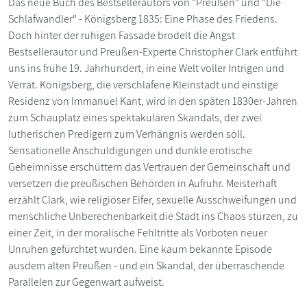
Das neue Buch des Bestsellerautors von "Preußen" und "Die
Schlafwandler" - Königsberg 1835: Eine Phase des Friedens.
Doch hinter der ruhigen Fassade brodelt die Angst
Bestsellerautor und Preußen-Experte Christopher Clark entführt
uns ins frühe 19. Jahrhundert, in eine Welt voller Intrigen und
Verrat. Königsberg, die verschlafene Kleinstadt und einstige
Residenz von Immanuel Kant, wird in den späten 1830er-Jahren
zum Schauplatz eines spektakulären Skandals, der zwei
lutherischen Predigern zum Verhängnis werden soll.
Sensationelle Anschuldigungen und dunkle erotische
Geheimnisse erschüttern das Vertrauen der Gemeinschaft und
versetzen die preußischen Behörden in Aufruhr. Meisterhaft
erzählt Clark, wie religiöser Eifer, sexuelle Ausschweifungen und
menschliche Unberechenbarkeit die Stadt ins Chaos stürzen, zu
einer Zeit, in der moralische Fehltritte als Vorboten neuer
Unruhen gefürchtet wurden. Eine kaum bekannte Episode
ausdem alten Preußen - und ein Skandal, der überraschende
Parallelen zur Gegenwart aufweist.