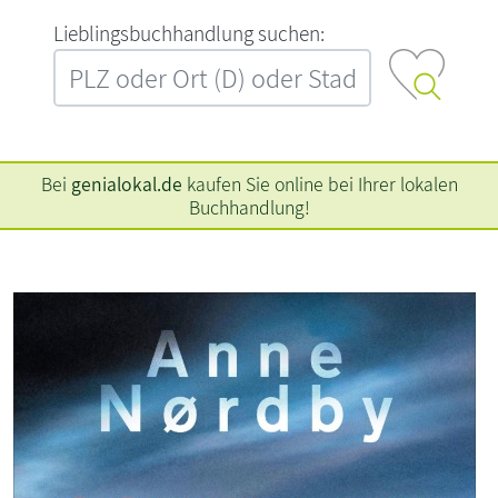
L‍i‍e‍b‍l‍i‍n‍g‍s‍b‍u‍c‍h‍h‍a‍n‍d‍l‍u‍n‍g‍ ‍s‍u‍c‍h‍e‍n‍:‍
Bei
genialokal.de
kaufen Sie online bei Ihrer lokalen
Buchhandlung!