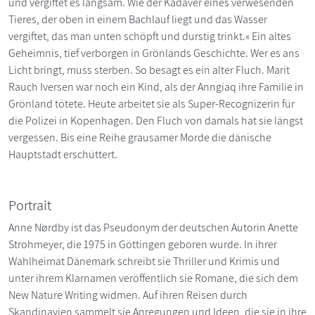
und vergiftet es langsam. Wie der Kadaver eines verwesenden
Tieres, der oben in einem Bachlauf liegt und das Wasser
vergiftet, das man unten schöpft und durstig trinkt.« Ein altes
Geheimnis, tief verborgen in Grönlands Geschichte. Wer es ans
Licht bringt, muss sterben. So besagt es ein alter Fluch. Marit
Rauch Iversen war noch ein Kind, als der Anngiaq ihre Familie in
Grönland tötete. Heute arbeitet sie als Super-Recognizerin für
die Polizei in Kopenhagen. Den Fluch von damals hat sie längst
vergessen. Bis eine Reihe grausamer Morde die dänische
Hauptstadt erschüttert.
Portrait
Anne Nørdby ist das Pseudonym der deutschen Autorin Anette
Strohmeyer, die 1975 in Göttingen geboren wurde. In ihrer
Wahlheimat Dänemark schreibt sie Thriller und Krimis und
unter ihrem Klarnamen veröffentlich sie Romane, die sich dem
New Nature Writing widmen. Auf ihren Reisen durch
Skandinavien sammelt sie Anregungen und Ideen, die sie in ihre