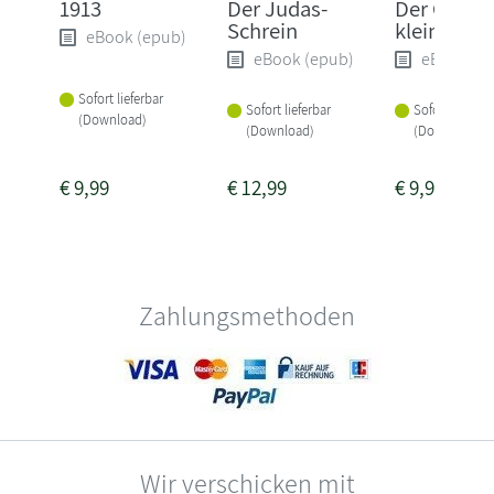
1913
Der Judas-
Der Gott d
Schrein
kleinen Di
eBook (epub)
eBook (epub)
eBook (e
Sofort lieferbar
Sofort lieferbar
Sofort lieferba
(Download)
(Download)
(Download)
€
9,99
€
12,99
€
9,99
Zahlungsmethoden
Wir verschicken mit