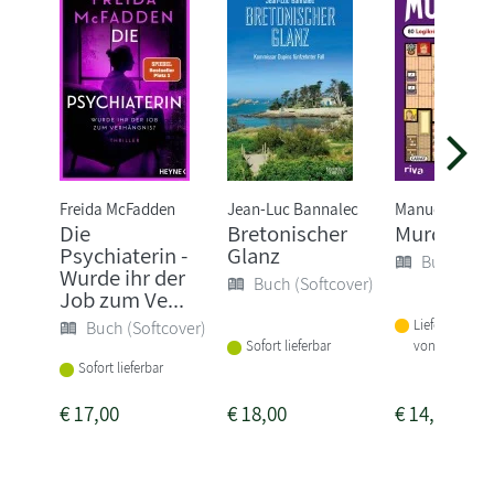
Freida McFadden
Jean-Luc Bannalec
Manuel Garan
Die
Bretonischer
Murdoku
Psychiaterin -
Glanz
Buch (Sof
Wurde ihr der
Buch (Softcover)
Job zum Ve...
Lieferbar inne
Buch (Softcover)
von 1-2 Woch
Sofort lieferbar
Sofort lieferbar
€
17,00
€
18,00
€
14,00