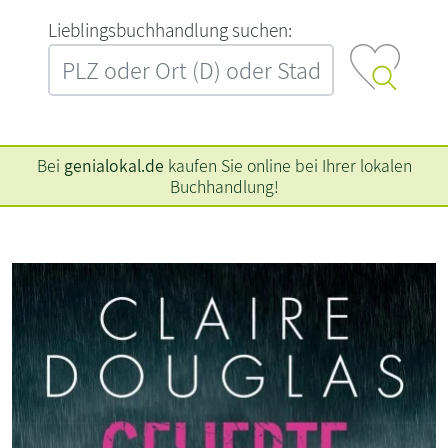
L‍i‍e‍b‍l‍i‍n‍g‍s‍b‍u‍c‍h‍h‍a‍n‍d‍l‍u‍n‍g‍ ‍s‍u‍c‍h‍e‍n‍:‍
Bei
genialokal.de
kaufen Sie online bei Ihrer lokalen
Buchhandlung!