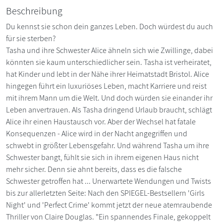
Beschreibung
Du kennst sie schon dein ganzes Leben. Doch würdest du auch
für sie sterben?
Tasha und ihre Schwester Alice ähneln sich wie Zwillinge, dabei
könnten sie kaum unterschiedlicher sein. Tasha ist verheiratet,
hat Kinder und lebt in der Nähe ihrer Heimatstadt Bristol. Alice
hingegen führt ein luxuriöses Leben, macht Karriere und reist
mit ihrem Mann um die Welt. Und doch würden sie einander ihr
Leben anvertrauen. Als Tasha dringend Urlaub braucht, schlägt
Alice ihr einen Haustausch vor. Aber der Wechsel hat fatale
Konsequenzen - Alice wird in der Nacht angegriffen und
schwebt in größter Lebensgefahr. Und während Tasha um ihre
Schwester bangt, fühlt sie sich in ihrem eigenen Haus nicht
mehr sicher. Denn sie ahnt bereits, dass es die falsche
Schwester getroffen hat ... Unerwartete Wendungen und Twists
bis zur allerletzten Seite: Nach den SPIEGEL-Bestsellern 'Girls
Night' und 'Perfect Crime' kommt jetzt der neue atemraubende
Thriller von Claire Douglas. "Ein spannendes Finale, gekoppelt