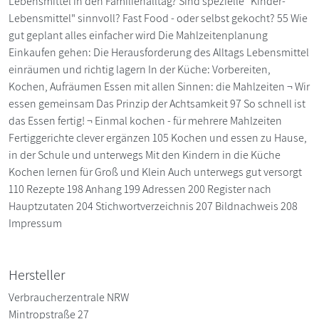
Lebensmittel in den Familienalltag? Sind spezielle "Kinder-
Lebensmittel" sinnvoll? Fast Food - oder selbst gekocht? 55 Wie
gut geplant alles einfacher wird Die Mahlzeitenplanung
Einkaufen gehen: Die Herausforderung des Alltags Lebensmittel
einräumen und richtig lagern In der Küche: Vorbereiten,
Kochen, Aufräumen Essen mit allen Sinnen: die Mahlzeiten ¬ Wir
essen gemeinsam Das Prinzip der Achtsamkeit 97 So schnell ist
das Essen fertig! ¬ Einmal kochen - für mehrere Mahlzeiten
Fertiggerichte clever ergänzen 105 Kochen und essen zu Hause,
in der Schule und unterwegs Mit den Kindern in die Küche
Kochen lernen für Groß und Klein Auch unterwegs gut versorgt
110 Rezepte 198 Anhang 199 Adressen 200 Register nach
Hauptzutaten 204 Stichwortverzeichnis 207 Bildnachweis 208
Impressum
Hersteller
Verbraucherzentrale NRW
Mintropstraße 27