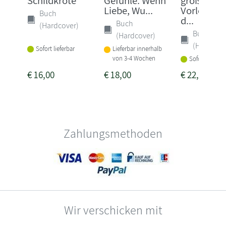
Schildkröte
Gefühle. Wenn
große
Liebe, Wu...
Vorlesebuc
Buch
d...
Buch
(Hardcover)
Buch
(Hardcover)
(Hardcove
Sofort lieferbar
Lieferbar innerhalb
von 3-4 Wochen
Sofort lieferba
€
16,00
€
18,00
€
22,00
Zahlungsmethoden
Wir verschicken mit