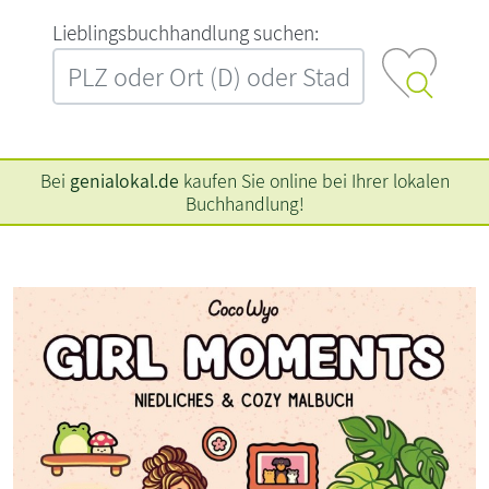
L‍i‍e‍b‍l‍i‍n‍g‍s‍b‍u‍c‍h‍h‍a‍n‍d‍l‍u‍n‍g‍ ‍s‍u‍c‍h‍e‍n‍:‍
Bei
genialokal.de
kaufen Sie online bei Ihrer lokalen
Buchhandlung!