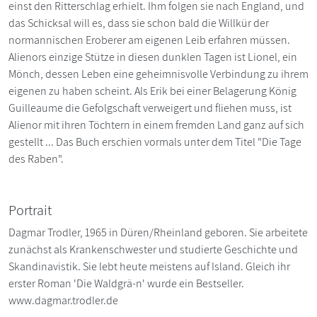
einst den Ritterschlag erhielt. Ihm folgen sie nach England, und
das Schicksal will es, dass sie schon bald die Willkür der
normannischen Eroberer am eigenen Leib erfahren müssen.
Alienors einzige Stütze in diesen dunklen Tagen ist Lionel, ein
Mönch, dessen Leben eine geheimnisvolle Verbindung zu ihrem
eigenen zu haben scheint. Als Erik bei einer Belagerung König
Guilleaume die Gefolgschaft verweigert und fliehen muss, ist
Alienor mit ihren Töchtern in einem fremden Land ganz auf sich
gestellt ... Das Buch erschien vormals unter dem Titel "Die Tage
des Raben".
Portrait
Dagmar Trodler, 1965 in Düren/Rheinland geboren. Sie arbeitete
zunächst als Krankenschwester und studierte Geschichte und
Skandinavistik. Sie lebt heute meistens auf Island. Gleich ihr
erster Roman 'Die Waldgrä-n' wurde ein Bestseller.
www.dagmar.trodler.de