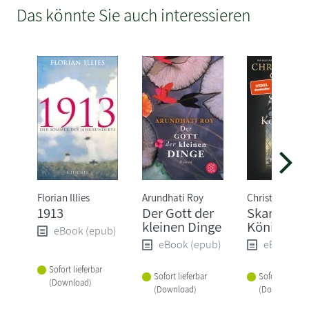
Das könnte Sie auch interessieren
Florian Illies
Arundhati Roy
Christopher Cl
1913
Der Gott der
Skandal in
kleinen Dinge
Königsber
eBook (epub)
eBook (epub)
eBook (e
Sofort lieferbar
Sofort lieferbar
Sofort lieferba
(Download)
(Download)
(Download)