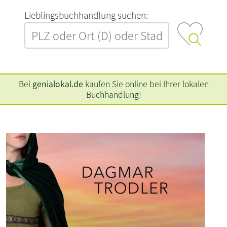
L‍i‍e‍b‍l‍i‍n‍g‍s‍b‍u‍c‍h‍h‍a‍n‍d‍l‍u‍n‍g‍ ‍s‍u‍c‍h‍e‍n‍:‍
Bei
genialokal.de
kaufen Sie online bei Ihrer lokalen
Buchhandlung!