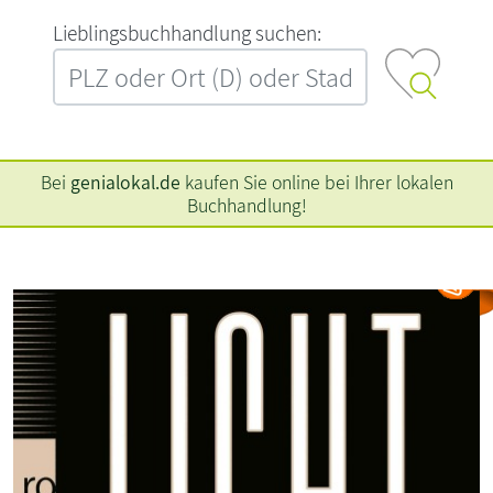
L‍i‍e‍b‍l‍i‍n‍g‍s‍b‍u‍c‍h‍h‍a‍n‍d‍l‍u‍n‍g‍ ‍s‍u‍c‍h‍e‍n‍:‍
Bei
genialokal.de
kaufen Sie online bei Ihrer lokalen
Buchhandlung!