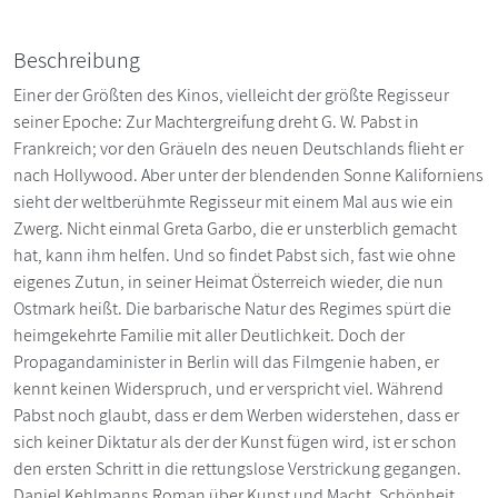
Beschreibung
Einer der Größten des Kinos, vielleicht der größte Regisseur
seiner Epoche: Zur Machtergreifung dreht G. W. Pabst in
Frankreich; vor den Gräueln des neuen Deutschlands flieht er
nach Hollywood. Aber unter der blendenden Sonne Kaliforniens
sieht der weltberühmte Regisseur mit einem Mal aus wie ein
Zwerg. Nicht einmal Greta Garbo, die er unsterblich gemacht
hat, kann ihm helfen. Und so findet Pabst sich, fast wie ohne
eigenes Zutun, in seiner Heimat Österreich wieder, die nun
Ostmark heißt. Die barbarische Natur des Regimes spürt die
heimgekehrte Familie mit aller Deutlichkeit. Doch der
Propagandaminister in Berlin will das Filmgenie haben, er
kennt keinen Widerspruch, und er verspricht viel. Während
Pabst noch glaubt, dass er dem Werben widerstehen, dass er
sich keiner Diktatur als der der Kunst fügen wird, ist er schon
den ersten Schritt in die rettungslose Verstrickung gegangen.
Daniel Kehlmanns Roman über Kunst und Macht, Schönheit