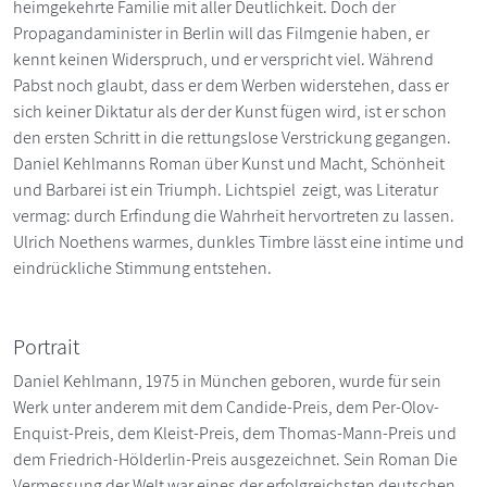
heimgekehrte Familie mit aller Deutlichkeit. Doch der
Propagandaminister in Berlin will das Filmgenie haben, er
kennt keinen Widerspruch, und er verspricht viel. Während
Pabst noch glaubt, dass er dem Werben widerstehen, dass er
sich keiner Diktatur als der der Kunst fügen wird, ist er schon
den ersten Schritt in die rettungslose Verstrickung gegangen.
Daniel Kehlmanns Roman über Kunst und Macht, Schönheit
und Barbarei ist ein Triumph. Lichtspiel zeigt, was Literatur
vermag: durch Erfindung die Wahrheit hervortreten zu lassen.
Ulrich Noethens warmes, dunkles Timbre lässt eine intime und
eindrückliche Stimmung entstehen.
Portrait
Daniel Kehlmann, 1975 in München geboren, wurde für sein
Werk unter anderem mit dem Candide-Preis, dem Per-Olov-
Enquist-Preis, dem Kleist-Preis, dem Thomas-Mann-Preis und
dem Friedrich-Hölderlin-Preis ausgezeichnet. Sein Roman Die
Vermessung der Welt war eines der erfolgreichsten deutschen