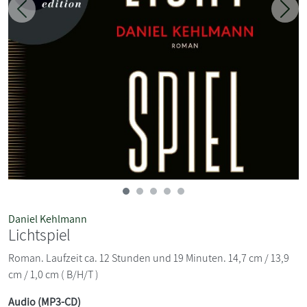
Zurück
Weit
Daniel Kehlmann
Lichtspiel
Roman. Laufzeit ca. 12 Stunden und 19 Minuten. 14,7 cm / 13,9
cm / 1,0 cm ( B/H/T )
Audio (MP3-CD)