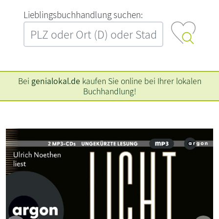
L‍i‍e‍b‍l‍i‍n‍g‍s‍b‍u‍c‍h‍h‍a‍n‍d‍l‍u‍n‍g‍ ‍s‍u‍c‍h‍e‍n‍:‍
Bei
genialokal.de
kaufen Sie online bei Ihrer lokalen
Buchhandlung!