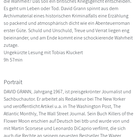
die Wahrheit? Das soll ein britisches Kriegsgericht entscheiden.
Es geht um Leben oder Tod. David Grann spinnt aus dem
Archivmaterial eines historischen Kriminalfalls eine Erzählung
so packend und atmosphärisch dicht wie ein Abenteuerroman
erster Güte. Schuld und Unschuld, Treue und Verrat liegen eng
beieinander, und am Ende kommt eine schockierende Wahrheit
zutage.
Ungekürzte Lesung mit Tobias Kluckert
9h 57min
Portrait
DAVID GRANN, Jahrgang 1967, ist preisgekrönter Journalist und
Sachbuchautor. Er arbeitet als Redakteur bei The New Yorker
und veröffentlicht Artikel u.a. in The Washington Post, The
Atlantic Monthly, The Wall Street Journal. Sein Buch Killers of the
Flower Moon erschien auf Deutsch bei btb und wurde von und
mit Martin Scorsese und Leonardo DiCaprio verfilmt, die sich
auch die Rechte an seinem neuesten Bestseller The Wager