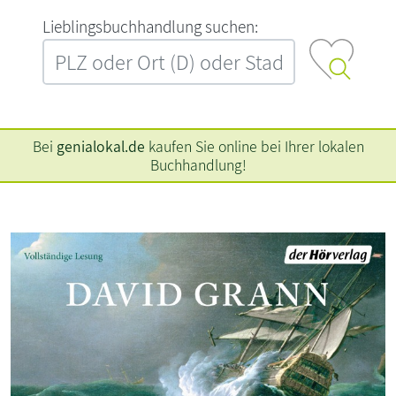
L‍i‍e‍b‍l‍i‍n‍g‍s‍b‍u‍c‍h‍h‍a‍n‍d‍l‍u‍n‍g‍ ‍s‍u‍c‍h‍e‍n‍:‍
Bei
genialokal.de
kaufen Sie online bei Ihrer lokalen
Buchhandlung!