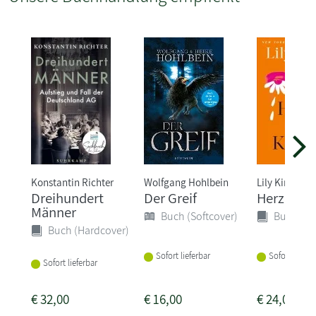
Konstantin Richter
Wolfgang Hohlbein
Lily King
Dreihundert
Der Greif
Herz Köni
Männer
Buch (Softcover)
Buch (Ha
Buch (Hardcover)
Sofort lieferbar
Sofort liefer
Sofort lieferbar
€
32,00
€
16,00
€
24,00