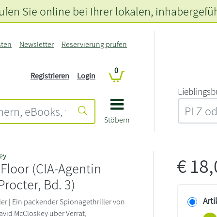
fen Sie online bei Ihrer lokalen
, inhabergefü
sten
Newsletter
Reservierung prüfen
0
Registrieren
Login
L‍i‍e‍b‍l‍i‍n‍g‍s‍b
Stöbern
ey
€
18
Floor (CIA-Agentin
Procter, Bd. 3)
Arti
ler | Ein packender Spionagethriller von
avid McCloskey über Verrat,