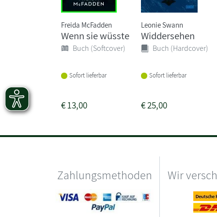
Freida McFadden
Leonie Swann
Wenn sie wüsste
Widdersehen
Buch (Softcover)
Buch (Hardcover)
Sofort lieferbar
Sofort lieferbar
€
13,00
€
25,00
Zahlungsmethoden
Wir versc