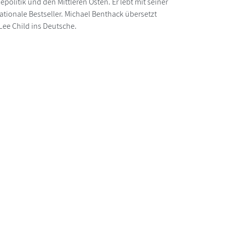
politik und den Mittleren Osten. Er lebt mit seiner
ationale Bestseller. Michael Benthack übersetzt
ee Child ins Deutsche.