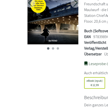
Freundschaft 
Zurück
Weiter
Maulwurf - die 
Station Chief A
Floor. 20,6 cm 
Buch (Softcove
EAN
9783989
Veröffentlicht
Verlag/Herstel
Übersetzer
Üb
Leseprobe ö
Auch erhältlich
eBook (epub)
€
12,99
Beschreibu
Dein ganzes Le