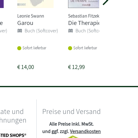
Leonie Swann
Sebastian Fitzek
Freida M
e
Garou
Die Therapie
Der Leh
er dir 
ver)
Buch (Softcover)
Buch (Softcover)
will e...
Buch 
Sofort lieferbar
Sofort lieferbar
Sofort li
€
14,00
€
12,99
€
17,00
kate und
Preise und Versand
chnungen
Alle Preise inkl. MwSt.
und ggf. zzgl.
Versandkosten