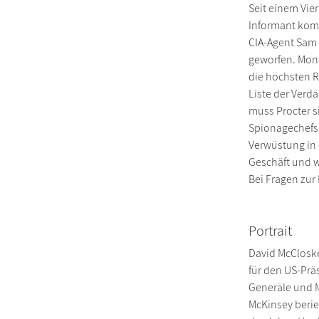
Seit einem Vier
Informant komm
CIA-Agent Sam 
geworfen. Mona
die höchsten R
Liste der Verd
muss Procter si
Spionagechefs,
Verwüstung in 
Geschäft und w
Bei Fragen zur
Portrait
David McCloskey
für den US-Prä
Generäle und M
McKinsey berie