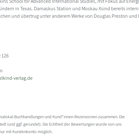
ins School for Advanced International Studies, mit Fokus auf Energie
Kindern in Texas. Damaskus Station und Moskau Xsind bereits intern
schen und übertrug unter anderem Werke von Douglas Preston und L
e 126
in
tkind-verlag.de
enialokal-Buchhandlungen und Kund*innen-Rezensionen zusammen. Die
ilt (und ggf. gerundet). Die Echtheit der Bewertungen wurde von uns
 nur mit Kundenkonto möglich.