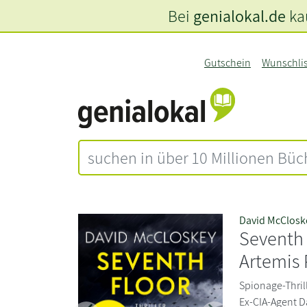
Bei
genialokal.de
kau
Gutschein
Wunschli
David McClosk
Seventh 
Artemis 
Spionage-Thril
Ex-CIA-Agent D