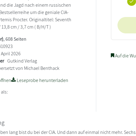
und die Jagd nach einem russischen
Bestsellerreihe um die geniale CIA-
rtemis Procter. Originaltitel: Seventh
/ 13,8 cm / 3,7 cm ( B/H/T )
r)
, 608 Seiten
410923
April 2026
Auf die Wu
ler
Gutkind Verlag
ersetzt von Michael Benthack
ffnen
Leseprobe herunterladen
 als:
ng
ben lang bist du bei der CIA. Und dann auf einmal nicht mehr. Sechs