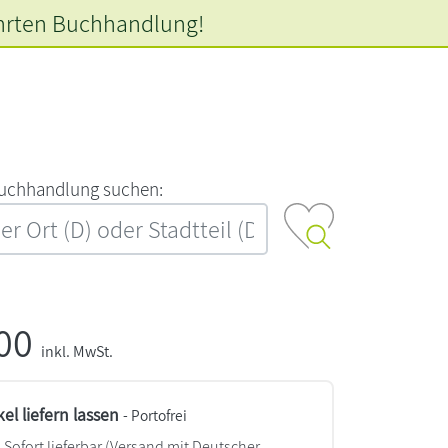
hrten
Buchhandlung!
‍u‍c‍h‍h‍a‍n‍d‍l‍u‍n‍g‍ ‍s‍u‍c‍h‍e‍n‍:‍
,00
inkl. MwSt.
kel liefern lassen
- Portofrei
Sofort lieferbar
(Versand mit Deutscher