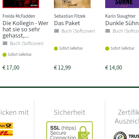
Freida McFadden
Sebastian Fitzek
Karin Slaughter
Die Kollegin - Wer
Das Paket
Dunkle Sühn
hat sie so sehr
Buch (Softcover)
Buch (Softco
gehasst,...
Buch (Softcover)
Sofort lieferbar
Sofort lieferbar
Sofort lieferbar
€
17,00
€
12,99
€
14,00
hicken mit
Sicherheit
Zertifi
Auszei