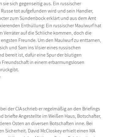
 sie sich gegenseitig aus. Ein russischer
 Russe tot aufgefunden wird und sein Handler,
Procter zum Sündenbock erklärt und aus dem Amt
ckierenden Enthüllung: Ein russischer Maulwurf hat
 Verräter auf die Schliche kommen, doch die
hre engsten Freunde. Um den Maulwurf zu enttarnen,
 sich und Sam ins Visier eines russischen
 bereit ist, dafür eine Spur der blutigen
on Freundschaft in einem erbarmungslosen
urückgibt.
e
 bei der CIA schrieb er regelmäßig an den Briefings
d briefte Angestellte im Weißen Haus, Botschafter,
tleren Osten an diversen Botschaften inne. Bei
n Sicherheit. David McCloskey erhielt einen MA