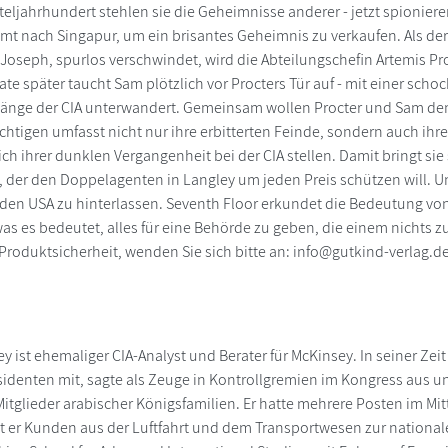
teljahrhundert stehlen sie die Geheimnisse anderer - jetzt spionieren
t nach Singapur, um ein brisantes Geheimnis zu verkaufen. Als der
Joseph, spurlos verschwindet, wird die Abteilungschefin Artemis 
te später taucht Sam plötzlich vor Procters Tür auf - mit einer scho
änge der CIA unterwandert. Gemeinsam wollen Procter und Sam dem
ächtigen umfasst nicht nur ihre erbitterten Feinde, sondern auch i
ch ihrer dunklen Vergangenheit bei der CIA stellen. Damit bringt sie
 der den Doppelagenten in Langley um jeden Preis schützen will. Und
den USA zu hinterlassen. Seventh Floor erkundet die Bedeutung v
as es bedeutet, alles für eine Behörde zu geben, die einem nichts z
 Produktsicherheit, wenden Sie sich bitte an: info@gutkind-verlag.d
 ist ehemaliger CIA-Analyst und Berater für McKinsey. In seiner Zeit
sidenten mit, sagte als Zeuge in Kontrollgremien im Kongress aus un
itglieder arabischer Königsfamilien. Er hatte mehrere Posten im Mit
t er Kunden aus der Luftfahrt und dem Transportwesen zur nationale