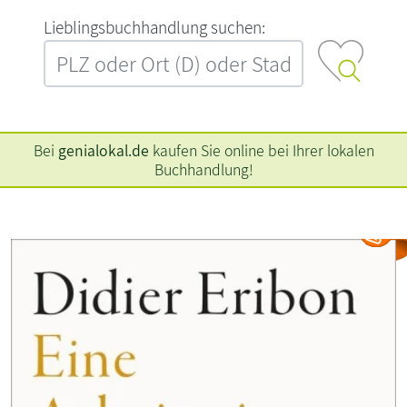
L‍i‍e‍b‍l‍i‍n‍g‍s‍b‍u‍c‍h‍h‍a‍n‍d‍l‍u‍n‍g‍ ‍s‍u‍c‍h‍e‍n‍:‍
Bei
genialokal.de
kaufen Sie online bei Ihrer lokalen
Buchhandlung!