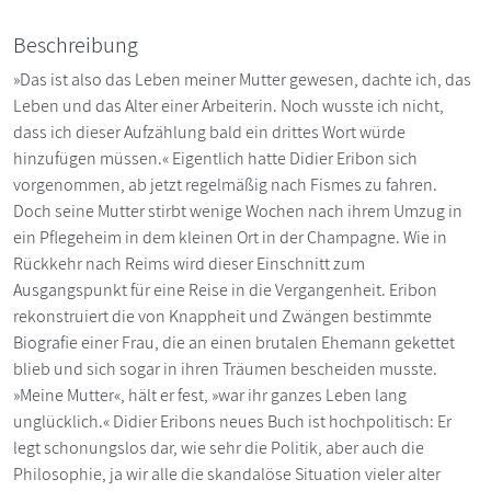
Beschreibung
»Das ist also das Leben meiner Mutter gewesen, dachte ich, das
Leben und das Alter einer Arbeiterin. Noch wusste ich nicht,
dass ich dieser Aufzählung bald ein drittes Wort würde
hinzufügen müssen.« Eigentlich hatte Didier Eribon sich
vorgenommen, ab jetzt regelmäßig nach Fismes zu fahren.
Doch seine Mutter stirbt wenige Wochen nach ihrem Umzug in
ein Pflegeheim in dem kleinen Ort in der Champagne. Wie in
Rückkehr nach Reims wird dieser Einschnitt zum
Ausgangspunkt für eine Reise in die Vergangenheit. Eribon
rekonstruiert die von Knappheit und Zwängen bestimmte
Biografie einer Frau, die an einen brutalen Ehemann gekettet
blieb und sich sogar in ihren Träumen bescheiden musste.
»Meine Mutter«, hält er fest, »war ihr ganzes Leben lang
unglücklich.« Didier Eribons neues Buch ist hochpolitisch: Er
legt schonungslos dar, wie sehr die Politik, aber auch die
Philosophie, ja wir alle die skandalöse Situation vieler alter