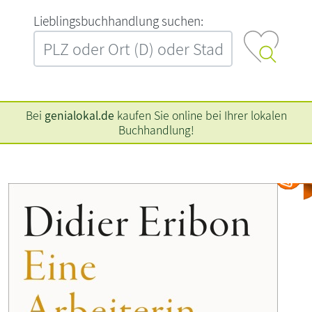
L‍i‍e‍b‍l‍i‍n‍g‍s‍b‍u‍c‍h‍h‍a‍n‍d‍l‍u‍n‍g‍ ‍s‍u‍c‍h‍e‍n‍:‍
Bei
genialokal.de
kaufen Sie online bei Ihrer lokalen
Buchhandlung!