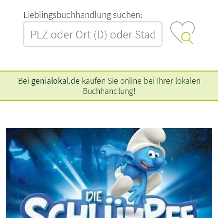
L‍i‍e‍b‍l‍i‍n‍g‍s‍b‍u‍c‍h‍h‍a‍n‍d‍l‍u‍n‍g‍ ‍s‍u‍c‍h‍e‍n‍:‍
Bei
genialokal.de
kaufen Sie online bei Ihrer lokalen
Buchhandlung!