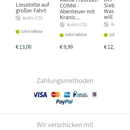
Lieselotte auf
Siebenschl
CONNI -
großer Fahrt
Was ich w
Abenteuer mit
will
Kranic...
Audio (CD)
Audio (CD
Audio (CD)
Sofort lieferbar
Sofort lieferba
Sofort lieferbar
€
13,00
€
9,99
€
12,00
Zahlungsmethoden
Wir verschicken mit