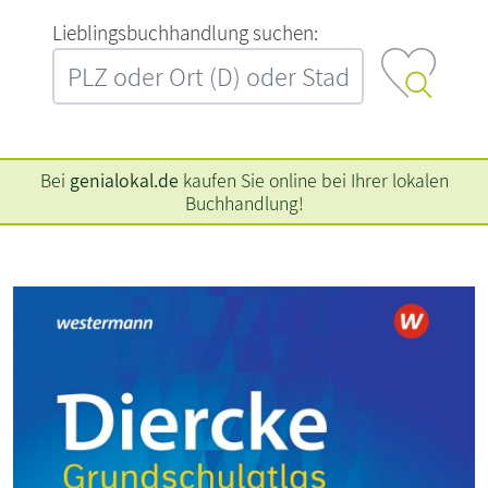
L‍i‍e‍b‍l‍i‍n‍g‍s‍b‍u‍c‍h‍h‍a‍n‍d‍l‍u‍n‍g‍ ‍s‍u‍c‍h‍e‍n‍:‍
Bei
genialokal.de
kaufen Sie online bei Ihrer lokalen
Buchhandlung!