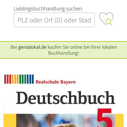
L‍i‍e‍b‍l‍i‍n‍g‍s‍b‍u‍c‍h‍h‍a‍n‍d‍l‍u‍n‍g‍ ‍s‍u‍c‍h‍e‍n‍:‍
Bei
genialokal.de
kaufen Sie online bei Ihrer lokalen
Buchhandlung!