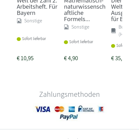
Welt der Zahl 2.
Mathematisch-
Diercke
Arbeitsheft. Für
naturwissensch
Weltatlas -
Bayern
aftliche
Ausgabe 2
Formels...
für Bayern
Sonstige
Sonstige
Buch
(Hardcove
Sofort lieferbar
Sofort lieferbar
Sofort lieferba
€
10,95
€
4,90
€
35,50
Zahlungsmethoden