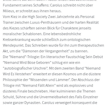
Fundament seines Schaffens: Carolus schreibt nicht über
Milieus, er schreibt aus ihnen heraus.
Vom Kiez in die High Society Zwei Jahrzehnte als Personal
Trainer zwischen Luxus-Penthäusern und der harten Realität
des Kiezes schärften seinen Blick für Charaktere jenseits
moralischer Schablonen. Eine lebensbedrohliche
Krebserkrankung wurde schließlich zum ontologischen
Wendepunkt. Das Schreiben wurde für ihn zum therapeutischen
Akt, um die "Dämonen der Vergangenheit" zu bannen.
Die "Niemand"-Trilogie: Ein literarischer Faustschlag Sein Debüt
"Niemand Wird Böse Geboren" schlug ein wie ein
"autobiografischer Urschrei". Mit dem zweiten Band "Niemand
Wird Es Verstehen" erweitert er diesen Kosmos um die düstere
Philosophie der "Wissenden und Lämmer". Der Abschluss der
Trilogie mit "Niemand Fällt Allein" wird als explosives und
düsteres Finale beschrieben. Hier kulminieren die Themen
Schuld, Sühne und die Unvermeidbarkeit des Falls Einzelner
sowie ganzer Dynastien. Carolus verweigert konsequent die