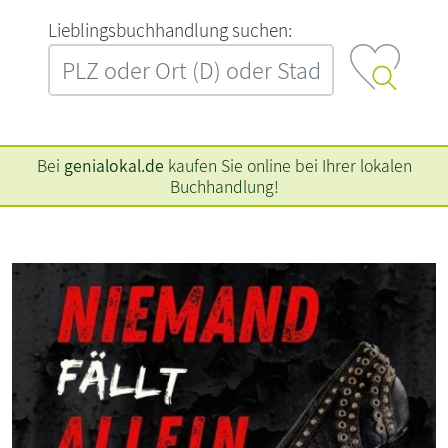
L‍i‍e‍b‍l‍i‍n‍g‍s‍b‍u‍c‍h‍h‍a‍n‍d‍l‍u‍n‍g‍ ‍s‍u‍c‍h‍e‍n‍:‍
Bei
genialokal.de
kaufen Sie online bei Ihrer lokalen
Buchhandlung!