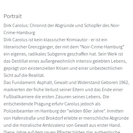
Portrait
Dirk Carolus: Chronist der Abgründe und Schöpfer des Noir-
Crime-Hamburg
Dirk Carolus ist kein klassischer Krimiautor - er ist ein
literarischer Grenzgänger, der mit dem "Noir-Crime-Hamburg"
ein eigenes, radikales Subgenre geschaffen hat. Sein Werk ist
das Destillat eines außergewöhnlich intensiv gelebten Lebens,
geprägt von existenziellen Krisen und einer unbestechlichen
Sicht auf die Realität.
Das Fundament: Asphalt, Gewalt und Widerstand Geboren 1962,
markierten der frühe Verlust seiner Eltern und das Ende einer
Fußballkarriere die ersten Zäsuren seines Lebens. Die
entscheidende Prägung erfuhr Carolus jedoch als
Polizeibeamter im Hamburg der "wilden 80er Jahre". Inmitten
von Hafenstraße und Brokdorf erlebte er menschliche Abgründe
und die moralische Ambivalenz von Gewalt aus erster Hand.
Diese Jahre auf dem rauen Pflaster bilden das authentische