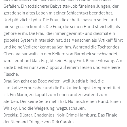
Gefallen. Ein todsicherer Babysitter-Job für einen Jungen, der
gerade sein altes Leben mit einer Schlachtaxt beendet hat.
Und plötzlich: Lydia. Die Frau, die er hätte hassen sollen und
nie vergessen konnte. Die Frau, die seinen Hund streichelt, als
gehöre er ihr. Die Frau, die immer gewinnt - und diesmal ein
globales System hinter sich hat, das Menschen als "Artikel" führt
und keine Verlierer kennt außer ihm. Während die Tochter des
Oberstaatsanwalts in den Kellern von Barmbek verschwindet,
wird Leonhard klar: Es gibt kein Happy End. Keine Erlösung. Am
Ende bleiben nur zwei Zippos auf einem Tresen und eine leere
Flasche.
Draußen geht das Böse weiter - weil Justitia blind, die
Judikative erpressbar und die Exekutive längst kompromittiert
ist. Ein Mann, zu kaputt zum Leben und zu wütend zum
Sterben. Der keine Seite mehr hat. Nur noch einen Hund. Einen
Whisky. Und die Weigerung, wegzuschauen.
Dreckig. Düster. Gnadenlos. Noir-Crime-Hamburg. Das Finale
der Niemand-Trilogie von Dirk Carolus.