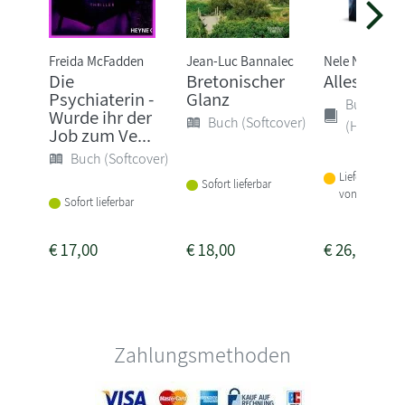
Freida McFadden
Jean-Luc Bannalec
Nele Neuhaus
Die
Bretonischer
Alles wird
Psychiaterin -
Glanz
Buch
Wurde ihr der
Buch (Softcover)
(Hardcove
Job zum Ve...
Buch (Softcover)
Lieferbar inne
Sofort lieferbar
von 3 Woche
Sofort lieferbar
€
17,00
€
18,00
€
26,00
Zahlungsmethoden