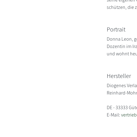
schützen, die 
Portrait
Donna Leon, ge
Dozentin im Ir
und wohnt heute
Hersteller
Diogenes Verl
Reinhard-Mohn
DE - 33333 Güt
E-Mail:
vertrie