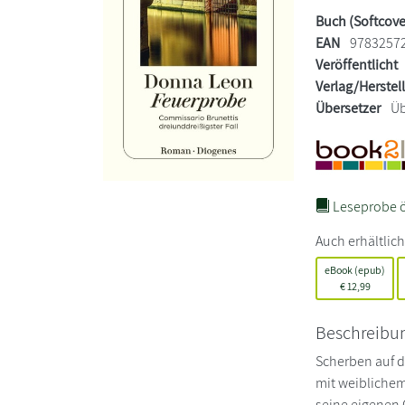
Buch (Softcove
EAN
9783257
Veröffentlicht
Verlag/Herstel
Übersetzer
Üb
Leseprobe ö
Auch erhältlich
eBook (epub)
€
12,99
Beschreibu
Scherben auf d
mit weiblichem
seine eigenen 