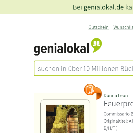
Bei
genialokal.de
kau
Gutschein
Wunschli
Donna Leon
Feuerpr
Commissario Br
Originaltitel: A
B/H/T )