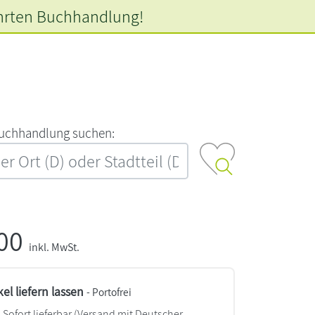
hrten
Buchhandlung!
‍u‍c‍h‍h‍a‍n‍d‍l‍u‍n‍g‍ ‍s‍u‍c‍h‍e‍n‍:‍
,00
inkl. MwSt.
kel liefern lassen
- Portofrei
Sofort lieferbar
(Versand mit Deutscher