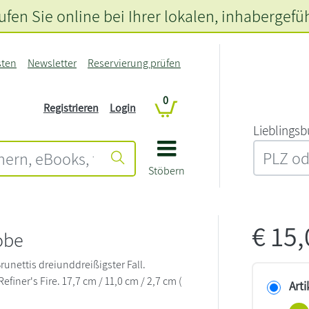
fen Sie online bei Ihrer lokalen
, inhabergefü
sten
Newsletter
Reservierung prüfen
0
Registrieren
Login
L‍i‍e‍b‍l‍i‍n‍g‍s‍b
Stöbern
€
15
obe
unettis dreiunddreißigster Fall.
 Refiner's Fire. 17,7 cm / 11,0 cm / 2,7 cm (
Arti