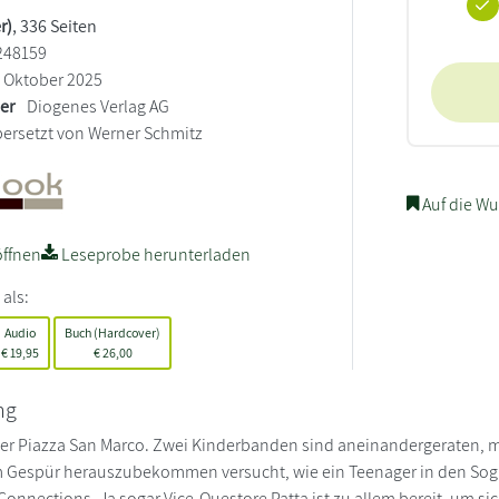
r)
, 336 Seiten
248159
Oktober 2025
ler
Diogenes Verlag AG
ersetzt von Werner Schmitz
Auf die Wu
ffnen
Leseprobe herunterladen
 als:
Audio
Buch (Hardcover)
€
19,95
€
26,00
ng
er Piazza San Marco. Zwei Kinderbanden sind aneinandergeraten, m
 Gespür herauszubekommen versucht, wie ein Teenager in den Sog 
Connections. Ja sogar Vice-Questore Patta ist zu allem bereit, um 