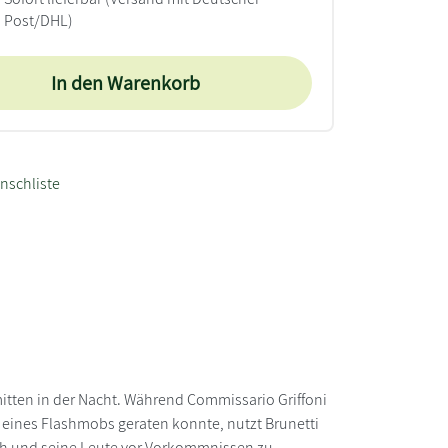
Post/DHL)
In den Warenkorb
nschliste
itten in der Nacht. Während Commissario Griffoni
eines Flashmobs geraten konnte, nutzt Brunetti
sich und seine Leute vor Vorkommnissen zu