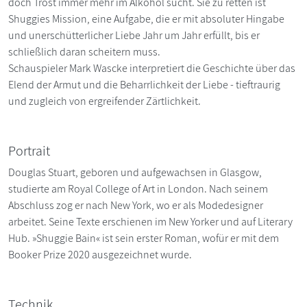
doch Trost immer mehr im Alkohol sucht. Sie zu retten ist
Shuggies Mission, eine Aufgabe, die er mit absoluter Hingabe
und unerschütterlicher Liebe Jahr um Jahr erfüllt, bis er
schließlich daran scheitern muss.
Schauspieler Mark Wascke interpretiert die Geschichte über das
Elend der Armut und die Beharrlichkeit der Liebe - tieftraurig
und zugleich von ergreifender Zärtlichkeit.
Portrait
Douglas Stuart, geboren und aufgewachsen in Glasgow,
studierte am Royal College of Art in London. Nach seinem
Abschluss zog er nach New York, wo er als Modedesigner
arbeitet. Seine Texte erschienen im New Yorker und auf Literary
Hub. »Shuggie Bain« ist sein erster Roman, wofür er mit dem
Booker Prize 2020 ausgezeichnet wurde.
Technik