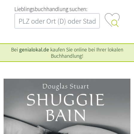
L‍i‍e‍b‍l‍i‍n‍g‍s‍b‍u‍c‍h‍h‍a‍n‍d‍l‍u‍n‍g‍ ‍s‍u‍c‍h‍e‍n‍:‍
Bei
genialokal.de
kaufen Sie online bei Ihrer lokalen
Buchhandlung!