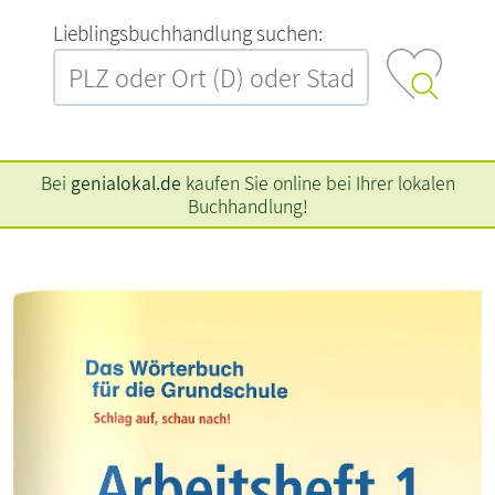
L‍i‍e‍b‍l‍i‍n‍g‍s‍b‍u‍c‍h‍h‍a‍n‍d‍l‍u‍n‍g‍ ‍s‍u‍c‍h‍e‍n‍:‍
Bei
genialokal.de
kaufen Sie online bei Ihrer lokalen
Buchhandlung!