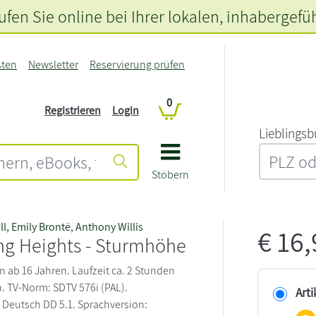
fen Sie online bei Ihrer lokalen
, inhabergefü
sten
Newsletter
Reservierung prüfen
0
Registrieren
Login
L‍i‍e‍b‍l‍i‍n‍g‍s‍b
Stöbern
ll
,
Emily Brontë
,
Anthony Willis
€
16
ng Heights - Sturmhöhe
n ab 16 Jahren. Laufzeit ca. 2 Stunden
. TV-Norm: SDTV 576i (PAL).
Arti
 Deutsch DD 5.1. Sprachversion: