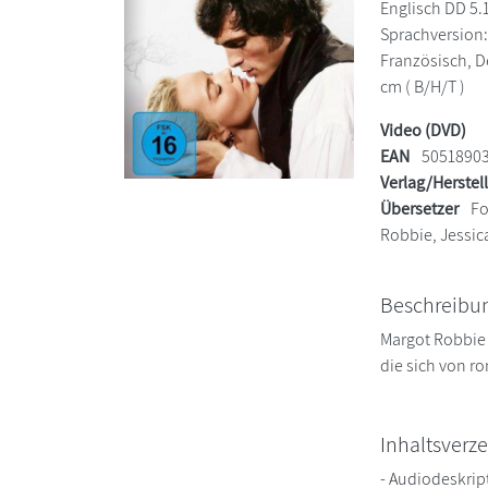
Englisch DD 5.
Sprachversion: 
Französisch, De
cm ( B/H/T )
Video (DVD)
EAN
5051890
Verlag/Herstel
Übersetzer
Fo
Robbie, Jessic
Beschreibu
Margot Robbie 
die sich von r
Inhaltsverze
- Audiodeskript