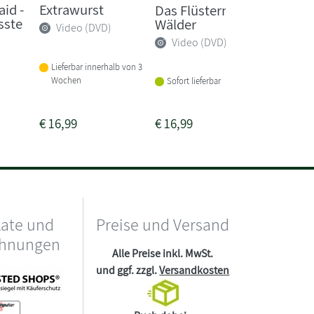
id -
Extrawurst
Das Flüstern der
Checker
sste
Wälder
Die he
Video (DVD)
Herrsch
Video (DVD)
Video
Lieferbar innerhalb von 3
Wochen
Sofort lieferbar
Sofort li
€
16,99
€
16,99
€
10,99
kate und
Preise und Versand
chnungen
Alle Preise inkl. MwSt.
und ggf. zzgl.
Versandkosten