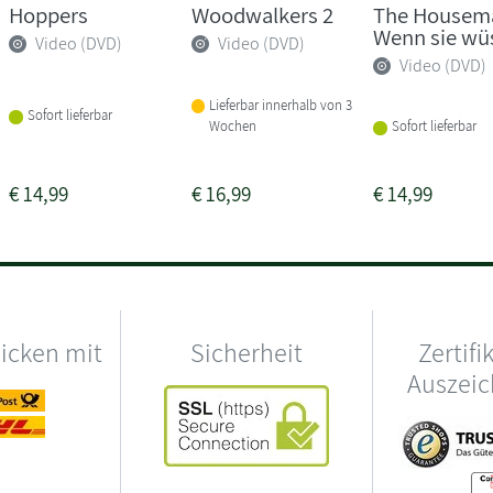
Hoppers
Woodwalkers 2
The Housema
Wenn sie wü
Video (DVD)
Video (DVD)
Video (DVD)
Lieferbar innerhalb von 3
Sofort lieferbar
Wochen
Sofort lieferbar
€
14,99
€
16,99
€
14,99
hicken mit
Sicherheit
Zertifi
Auszei