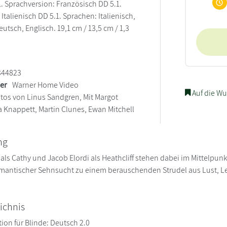
1. Sprachversion: Französisch DD 5.1.
Italienisch DD 5.1. Sprachen: Italienisch,
utsch, Englisch. 19,1 cm / 13,5 cm / 1,3
344823
ler
Warner Home Video
Auf die Wu
tos von Linus Sandgren, Mit Margot
a Knappett, Martin Clunes, Ewan Mitchell
ng
als Cathy und Jacob Elordi als Heathcliff stehen dabei im Mittelpun
omantischer Sehnsucht zu einem berauschenden Strudel aus Lust, L
ichnis
ion für Blinde: Deutsch 2.0