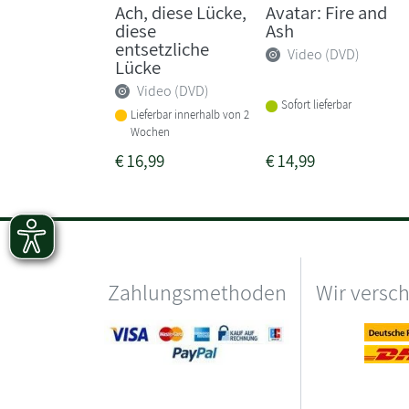
Ach, diese Lücke,
Avatar: Fire and
diese
Ash
entsetzliche
Video (DVD)
Lücke
Video (DVD)
Sofort lieferbar
Lieferbar innerhalb von 2
Wochen
€
16,99
€
14,99
Zahlungsmethoden
Wir versc