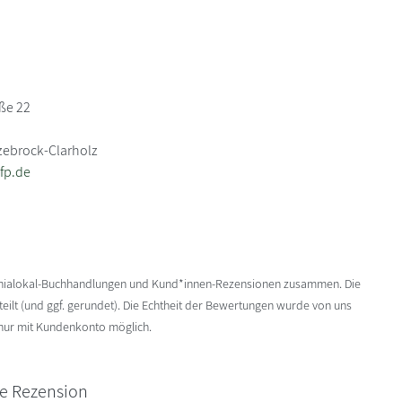
aße 22
zebrock-Clarholz
fp.de
enialokal-Buchhandlungen und Kund*innen-Rezensionen zusammen. Die
ilt (und ggf. gerundet). Die Echtheit der Bewertungen wurde von uns
 nur mit Kundenkonto möglich.
ne Rezension