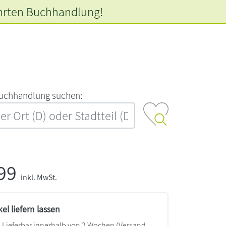
hrten
Buchhandlung!
‍u‍c‍h‍h‍a‍n‍d‍l‍u‍n‍g‍ ‍s‍u‍c‍h‍e‍n‍:‍
,99
inkl. MwSt.
kel liefern lassen
Lieferbar innerhalb von 2 Wochen
(Versand