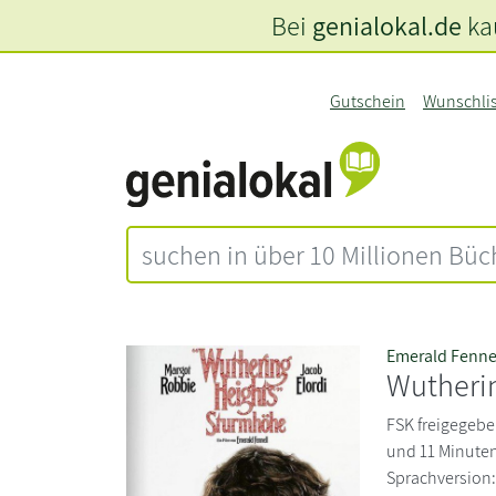
Bei
genialokal.de
kau
Gutschein
Wunschli
Emerald Fenne
Wutheri
FSK freigegebe
und 11 Minuten
Sprachversion: