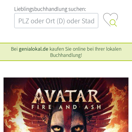
L‍i‍e‍b‍l‍i‍n‍g‍s‍b‍u‍c‍h‍h‍a‍n‍d‍l‍u‍n‍g‍ ‍s‍u‍c‍h‍e‍n‍:‍
Bei
genialokal.de
kaufen Sie online bei Ihrer lokalen
Buchhandlung!