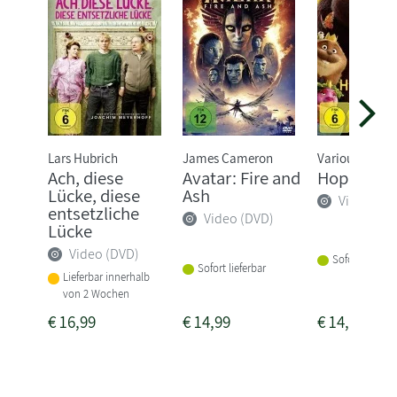
Lars Hubrich
James Cameron
Various
Ach, diese
Avatar: Fire and
Hoppers
Lücke, diese
Ash
Video (DV
entsetzliche
Video (DVD)
Lücke
Video (DVD)
Sofort lieferba
Sofort lieferbar
Lieferbar innerhalb
von 2 Wochen
€
16,99
€
14,99
€
14,99