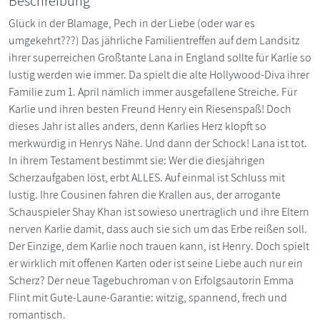
Beschreibung
Glück in der Blamage, Pech in der Liebe (oder war es
umgekehrt???) Das jährliche Familientreffen auf dem Landsitz
ihrer superreichen Großtante Lana in England sollte für Karlie so
lustig werden wie immer. Da spielt die alte Hollywood-Diva ihrer
Familie zum 1. April nämlich immer ausgefallene Streiche. Für
Karlie und ihren besten Freund Henry ein Riesenspaß! Doch
dieses Jahr ist alles anders, denn Karlies Herz klopft so
merkwürdig in Henrys Nähe. Und dann der Schock! Lana ist tot.
In ihrem Testament bestimmt sie: Wer die diesjährigen
Scherzaufgaben löst, erbt ALLES. Auf einmal ist Schluss mit
lustig. Ihre Cousinen fahren die Krallen aus, der arrogante
Schauspieler Shay Khan ist sowieso unerträglich und ihre Eltern
nerven Karlie damit, dass auch sie sich um das Erbe reißen soll.
Der Einzige, dem Karlie noch trauen kann, ist Henry. Doch spielt
er wirklich mit offenen Karten oder ist seine Liebe auch nur ein
Scherz? Der neue Tagebuchroman v on Erfolgsautorin Emma
Flint mit Gute-Laune-Garantie: witzig, spannend, frech und
romantisch.