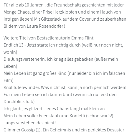
Für alle ab 10 Jahren , die Freundschaftsgeschichten mit jeder
Menge Chaos, einer Prise Herzklopfen und einem Hauch von
Intrigen lieben! Mit Glitzerlack auf dem Cover und zauberhaften
Bildern von Laura Rosendorfer !
Weitere Titel von Bestsellerautorin Emma Flint:
Endlich 13 - Jetzt starte ich richtig durch (weiß nur noch nicht,
wohin)
Die Jungsversteherin. Ich krieg alles gebacken (außer mein
Leben)
Mein Leben ist ganz großes Kino (nur leider bin ich im falschen
Film)
Knalltütenwunder. Was nicht ist, kann ja noch peinlich werden!
Für mein Leben seh ich kunterbunt (wenn ich nur erst den
Durchblick hab)
Ich glaub, es glitzert! Jedes Chaos fängt mal klein an
Mein Leben voller Feenstaub und Konfetti (schön wär's!)
Jungs verstehen das nicht!
Glimmer Gossip (1). Ein Geheimnis und ein perfektes Desaster