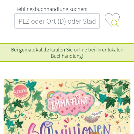
L‍i‍e‍b‍l‍i‍n‍g‍s‍b‍u‍c‍h‍h‍a‍n‍d‍l‍u‍n‍g‍ ‍s‍u‍c‍h‍e‍n‍:‍
Bei
genialokal.de
kaufen Sie online bei Ihrer lokalen
Buchhandlung!