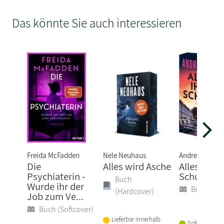
Das könnte Sie auch interessieren
Freida McFadden
Nele Neuhaus
Andrea Mara
Die
Alles wird Asche
Alles ihre
Psychiaterin -
Schuld
Buch
Wurde ihr der
Buch (Sof
(Hardcover)
Job zum Ve...
Buch (Softcover)
Lieferbar innerhalb
Sofort lieferba