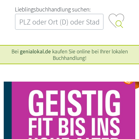
L‍i‍e‍b‍l‍i‍n‍g‍s‍b‍u‍c‍h‍h‍a‍n‍d‍l‍u‍n‍g‍ ‍s‍u‍c‍h‍e‍n‍:‍
Bei
genialokal.de
kaufen Sie online bei Ihrer lokalen
Buchhandlung!