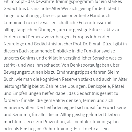
Fit im Kopf - das bewährte Trainingsprogramm für ein starkes
Gedächtnis bis ins hohe Alter Wer sich geistig fordert, bleibt
länger unabhängig. Dieses praxisorientierte Handbuch
kombiniert neueste wissenschaftliche Erkenntnisse mit
alltagstauglichen Übungen, um die geistige Fitness aktiv zu
fördern und Demenz vorzubeugen. Europas führender
Neurologe und Gedächtnisforscher Prof. Dr. Emrah Düzel gibt in
diesem Buch spannende Einblicke in die Funktionsweise
unseres Gehirns und erklärt in verständlicher Sprache was es
stärkt - und was ihm schadet. Von Denksportaufgaben über
Bewegungsroutinen bis zu Ernährungstipps erfahren Sie im
Buch, wie man die kognitiven Reserven stärkt und auch im Alter
leistungsfähig bleibt. Zahlreiche Übungen, Denkspiele, Rätsel
und Empfehlungen helfen dabei, das Gedächtnis gezielt zu
fördern - für alle, die gerne aktiv denken, lernen und sich
erinnern wollen. Der Leitfaden eignet sich ideal für Erwachsene
und Senioren, für alle, die im Alltag geistig gefordert bleiben
möchten - sei es zur Prävention, als mentaler Trainingsplan
oder als Einstieg ins Gehirntraining. Es ist mehr als ein