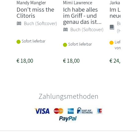
Mandy Mangler
Mimi Lawrence
Jarka Kubsov
Don't miss the
Ich habe alles
Im Licht d
Clitoris
im Griff - und
neuen Tag
genau das ist...
Buch (Softcover)
Buch
Buch (Softcover)
(Hardcove
Sofort lieferbar
Lieferbar inne
Sofort lieferbar
von 3 Woche
€
18,00
€
18,00
€
24,00
Zahlungsmethoden