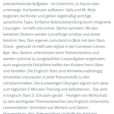
selbsterklärende Aufgaben - im Unterricht, zu Hause oder
unterwegs- Kompetenzen aufbauen: Sally und Mr. Mole
begleiten die Kinder und geben regelmäßig wichtige
sprachliche Tipps- Einfache Selbstüberprüfung durch integrierte
Lösungen - im Heft und online- Sterne sammeln: Mit den
beliebten Stickern werden Lernerfolge sichtbar und direkt
belohnt- Neu: Den eigenen Lernstand im Blick mit dem Stars-
Check - gedruckt im Heft oder digital in der Cornelsen Lernen
App- Neu: Audios unterstützen beim Textverständnis und
werden optional zu ausgewählten Leseaufgaben angeboten;
auch ergänzende Erklärfilme helfen den Kindern beim Üben
und Vertiefen. Die Englisch-Stars sind lehrwerkunabhängig
einsetzbar und passen in jeder Klassenstufe zu den
Lehrplaninhalten. Die kurzweiligen Übungen eignen sich ideal
zum täglichen 5-Minuten-Training und Selbstlernen. Das wird
in Englisch-Stars 3. Schuljahr geübt: - Festigen von Wortschatz
zu den wichtigsten Themenbereichen des Englisch-Unterrichts-
Leseverstehen- Schreiben von Wörtern und Sätzen-
Hörverstehen- Hör-/Sehverstehen (mithilfe der digitalen