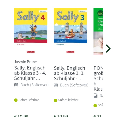
Jasmin Brune
Sally. Englisch
Sally. Englisch
PONS Das
ab Klasse 3 - 4.
ab Klasse 3. 3.
große
Schuljahr ...
Schuljahr -...
Schulwört
h
Buch (Softcover)
Buch (Softcover)
Klausuraus
Sonstige
Sofort lieferbar
Sofort lieferbar
Sofort lieferba
€
10,99
€
10,99
€
21,95