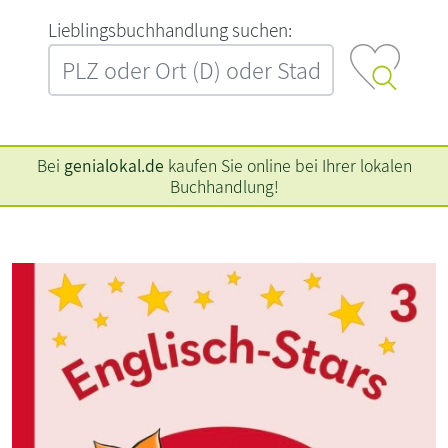
L‍i‍e‍b‍l‍i‍n‍g‍s‍b‍u‍c‍h‍h‍a‍n‍d‍l‍u‍n‍g‍ ‍s‍u‍c‍h‍e‍n‍:‍
Bei
genialokal.de
kaufen Sie online bei Ihrer lokalen
Buchhandlung!