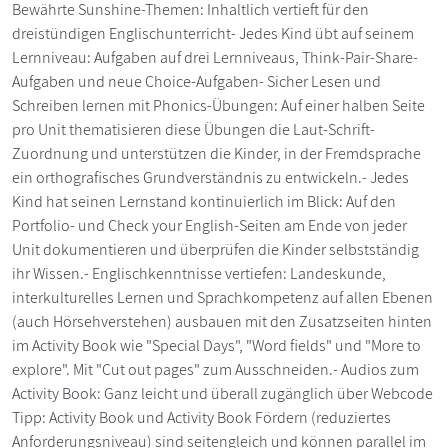
Bewährte Sunshine-Themen: Inhaltlich vertieft für den
dreistündigen Englischunterricht- Jedes Kind übt auf seinem
Lernniveau: Aufgaben auf drei Lernniveaus, Think-Pair-Share-
Aufgaben und neue Choice-Aufgaben- Sicher Lesen und
Schreiben lernen mit Phonics-Übungen: Auf einer halben Seite
pro Unit thematisieren diese Übungen die Laut-Schrift-
Zuordnung und unterstützen die Kinder, in der Fremdsprache
ein orthografisches Grundverständnis zu entwickeln.- Jedes
Kind hat seinen Lernstand kontinuierlich im Blick: Auf den
Portfolio- und Check your English-Seiten am Ende von jeder
Unit dokumentieren und überprüfen die Kinder selbstständig
ihr Wissen.- Englischkenntnisse vertiefen: Landeskunde,
interkulturelles Lernen und Sprachkompetenz auf allen Ebenen
(auch Hörsehverstehen) ausbauen mit den Zusatzseiten hinten
im Activity Book wie "Special Days", "Word fields" und "More to
explore". Mit "Cut out pages" zum Ausschneiden.- Audios zum
Activity Book: Ganz leicht und überall zugänglich über Webcode
Tipp: Activity Book und Activity Book Fördern (reduziertes
Anforderungsniveau) sind seitengleich und können parallel im