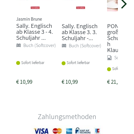
Jasmin Brune
Sally. Englisch
Sally. Englisch
PONS Das
ab Klasse 3 - 4.
ab Klasse 3. 3.
große
Schuljahr ...
Schuljahr -...
Schulwört
h
Buch (Softcover)
Buch (Softcover)
Klausuraus
Sonstige
Sofort lieferbar
Sofort lieferbar
Sofort lieferba
€
10,99
€
10,99
€
21,95
Zahlungsmethoden