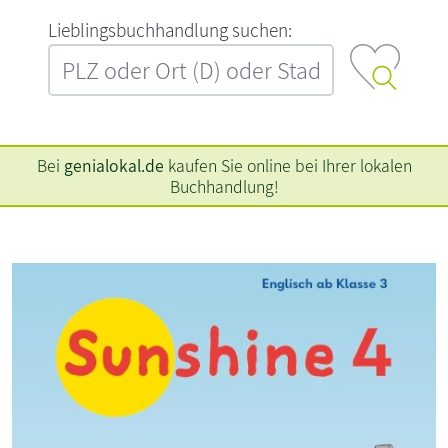
L‍i‍e‍b‍l‍i‍n‍g‍s‍b‍u‍c‍h‍h‍a‍n‍d‍l‍u‍n‍g‍ ‍s‍u‍c‍h‍e‍n‍:‍
Bei
genialokal.de
kaufen Sie online bei Ihrer lokalen
Buchhandlung!