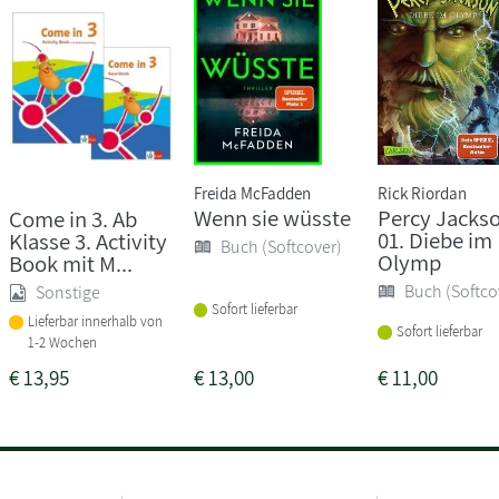
Freida McFadden
Rick Riordan
Wenn sie wüsste
Percy Jacks
Come in 3. Ab
01. Diebe im
Klasse 3. Activity
Buch (Softcover)
Olymp
Book mit M...
Buch (Softco
Sonstige
Sofort lieferbar
Lieferbar innerhalb von
Sofort lieferbar
1-2 Wochen
€
13,95
€
13,00
€
11,00