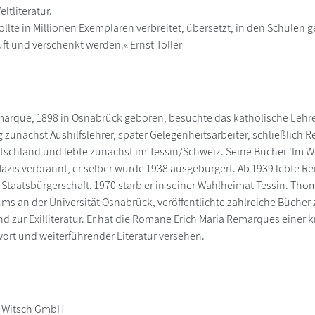
eltliteratur.
ollte in Millionen Exemplaren verbreitet, übersetzt, in den Schulen
t und verschenkt werden.« Ernst Toller
marque, 1898 in Osnabrück geboren, besuchte das katholische Lehre
 zunächst Aushilfslehrer, später Gelegenheitsarbeiter, schließlich R
chland und lebte zunächst im Tessin/Schweiz. Seine Bücher 'Im W
azis verbrannt, er selber wurde 1938 ausgebürgert. Ab 1939 lebte R
Staatsbürgerschaft. 1970 starb er in seiner Wahlheimat Tessin. Thom
s an der Universität Osnabrück, veröffentlichte zahlreiche Bücher zu
d zur Exilliteratur. Er hat die Romane Erich Maria Remarques einer 
rt und weiterführender Literatur versehen.
 Witsch GmbH