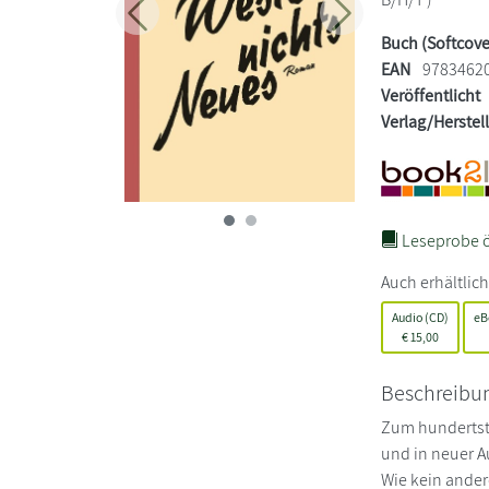
Zurück
Weiter
Buch (Softcove
EAN
9783462
Veröffentlicht
Verlag/Herstel
Leseprobe ö
Auch erhältlich
Audio (CD)
eB
€
15,00
Beschreibu
Zum hundertste
und in neuer A
Wie kein ander