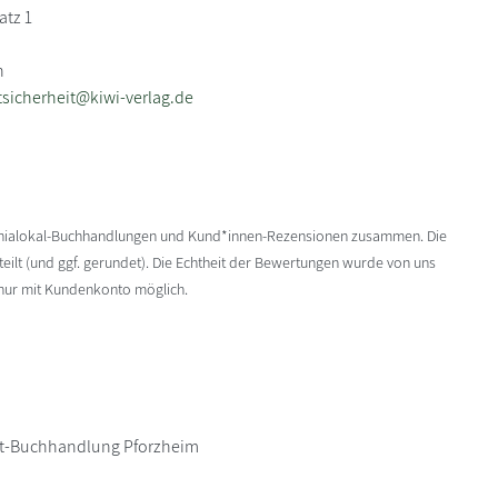
atz 1
n
sicherheit@kiwi-verlag.de
enialokal-Buchhandlungen und Kund*innen-Rezensionen zusammen. Die
ilt (und ggf. gerundet). Die Echtheit der Bewertungen wurde von uns
 nur mit Kundenkonto möglich.
dt-Buchhandlung Pforzheim