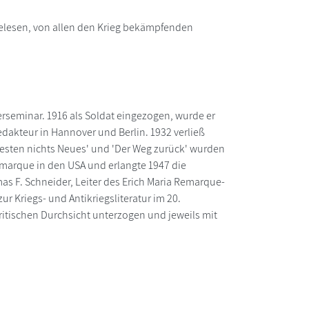
 gelesen, von allen den Krieg bekämpfenden
rseminar. 1916 als Soldat eingezogen, wurde er
edakteur in Hannover und Berlin. 1932 verließ
esten nichts Neues' und 'Der Weg zurück' wurden
emarque in den USA und erlangte 1947 die
as F. Schneider, Leiter des Erich Maria Remarque-
r Kriegs- und Antikriegsliteratur im 20.
kritischen Durchsicht unterzogen und jeweils mit