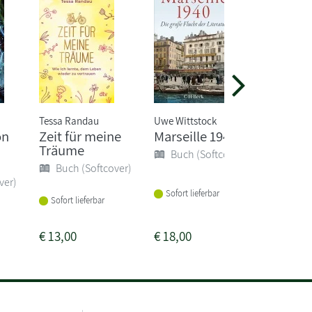
Tessa Randau
Uwe Wittstock
Julie Cap
on
Zeit für meine
Marseille 1940
Ein Wi
Träume
im So
Buch (Softcover)
Buch (Softcover)
Buch 
ver)
Sofort lieferbar
Sofort lieferbar
Sofort li
€
13,00
€
18,00
€
14,00