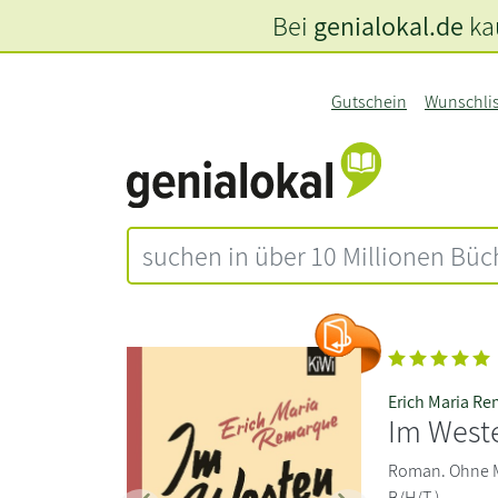
Bei
genialokal.de
kau
Gutschein
Wunschli
Erich Maria R
Im West
Roman. Ohne Mat
B/H/T )