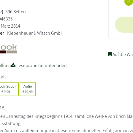
r)
, 336 Seiten
046335
März 2014
ler
Kiepenheuer & Witsch GmbH
Auf die Wu
ffnen
Leseprobe herunterladen
 als:
ook (epub)
Audio
€
9,99
€
10,49
ng
n Jahrestag des Kriegsbeginns 1914: sämtliche Werke von Erich M
usstattung.
er Autor erzählt Remarque in diesem sensationellen Erfolgsroman vo