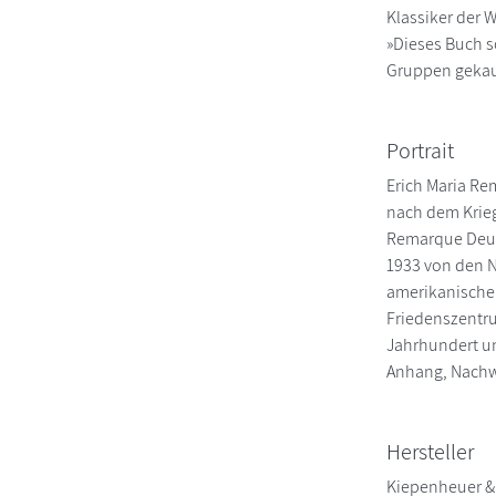
Klassiker der W
»Dieses Buch s
Gruppen gekauf
Portrait
Erich Maria Re
nach dem Krieg
Remarque Deuts
1933 von den N
amerikanische 
Friedenszentrum
Jahrhundert un
Anhang, Nachwo
Hersteller
Kiepenheuer &