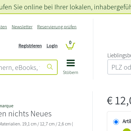
fen Sie online bei Ihrer lokalen
, inhabergefü
sten
Newsletter
Reservierung prüfen
0
Registrieren
Login
L‍i‍e‍b‍l‍i‍n‍g‍s‍b
Stöbern
€
12
emarque
en nichts Neues
Arti
erialien. 19,1 cm / 12,7 cm / 2,6 cm (