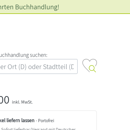
hrten
Buchhandlung!
‍u‍c‍h‍h‍a‍n‍d‍l‍u‍n‍g‍ ‍s‍u‍c‍h‍e‍n‍:‍
,00
inkl. MwSt.
kel liefern lassen
- Portofrei
Sofort lieferbar
(Versand mit Deutscher