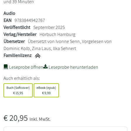
und 39 Minuten
Audio
EAN
9783844942767
Veröffentlicht
September 2025
Verlag/Hersteller
Hörbuch Hamburg
Übersetzer
Übersetzt von Ivonne Senn, Vorgelesen von
Dominic Kolb, Zina Laus, Ilka Sehnert
Familienlizenz
Leseprobe öffnen
Leseprobe herunterladen
Auch erhältlich als:
Buch (Softcover)
eBook (epub)
€
15,95
€
9,99
€
20,95
inkl. MwSt.