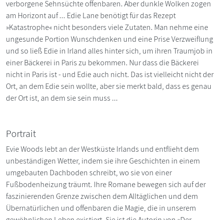
verborgene Sehnsüchte offenbaren. Aber dunkle Wolken zogen
am Horizont auf ... Edie Lane benötigt für das Rezept
»Katastrophe« nicht besonders viele Zutaten. Man nehme eine
ungesunde Portion Wunschdenken und eine Prise Verzweiflung
und so ließ Edie in Irland alles hinter sich, um ihren Traumjob in
einer Bäckerei in Paris zu bekommen. Nur dass die Bäckerei
nicht in Paris ist - und Edie auch nicht. Das ist vielleicht nicht der
Ort, an dem Edie sein wollte, aber sie merkt bald, dass es genau
der Ort ist, an dem sie sein muss ...
Portrait
Evie Woods lebt an der Westküste Irlands und entflieht dem
unbeständigen Wetter, indem sie ihre Geschichten in einem
umgebauten Dachboden schreibt, wo sie von einer
Fußbodenheizung träumt. Ihre Romane bewegen sich auf der
faszinierenden Grenze zwischen dem Alltäglichen und dem
Übernatürlichen und offenbaren die Magie, die in unserem
gewöhnlichen Leben existiert. Sie ist die Autorin von »Der