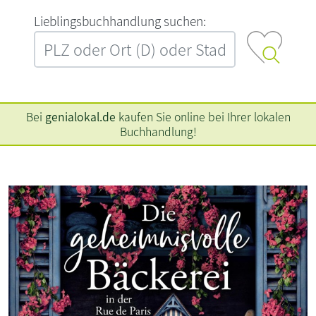
L‍i‍e‍b‍l‍i‍n‍g‍s‍b‍u‍c‍h‍h‍a‍n‍d‍l‍u‍n‍g‍ ‍s‍u‍c‍h‍e‍n‍:‍
Bei
genialokal.de
kaufen Sie online bei Ihrer lokalen
Buchhandlung!