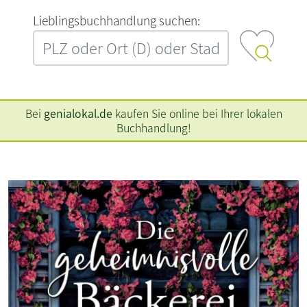
L‍i‍e‍b‍l‍i‍n‍g‍s‍b‍u‍c‍h‍h‍a‍n‍d‍l‍u‍n‍g‍ ‍s‍u‍c‍h‍e‍n‍:‍
Bei
genialokal.de
kaufen Sie online bei Ihrer lokalen
Buchhandlung!