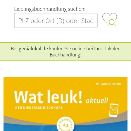
L‍i‍e‍b‍l‍i‍n‍g‍s‍b‍u‍c‍h‍h‍a‍n‍d‍l‍u‍n‍g‍ ‍s‍u‍c‍h‍e‍n‍:‍
Bei
genialokal.de
kaufen Sie online bei Ihrer lokalen
Buchhandlung!