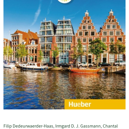
Filip Dedeurwaerder-Haas
,
Irmgard D. J. Gassmann
,
Chantal