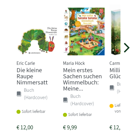
Eric Carle
Maria Höck
Carmushka
Die kleine
Mein erstes
Milli und d
Raupe
Sachen suchen
Glücks-Ka
Nimmersatt
Wimmelbuch:
Buch
Meine...
Buch
(Hardcove
Buch
(Hardcover)
(Hardcover)
Lieferbar inne
von 1-2 Woch
Sofort lieferbar
Sofort lieferbar
€
12,00
€
9,99
€
12,00