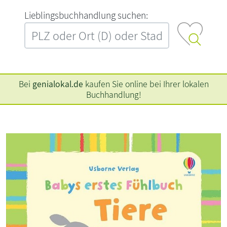
L‍i‍e‍b‍l‍i‍n‍g‍s‍b‍u‍c‍h‍h‍a‍n‍d‍l‍u‍n‍g‍ ‍s‍u‍c‍h‍e‍n‍:‍
Bei
genialokal.de
kaufen Sie online bei Ihrer lokalen
Buchhandlung!