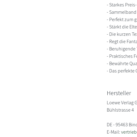
- Starkes Preis
- Sammelband 
- Perfekt zum
- Stärkt die E
- Die kurzen Te
- Regt die Fan
- Beruhigende 
- Praktisches 
- Bewährte Qua
- Das perfekt
Hersteller
Loewe Verlag
Bühlstrasse 4
DE - 95463 Bin
E-Mail:
vertrie