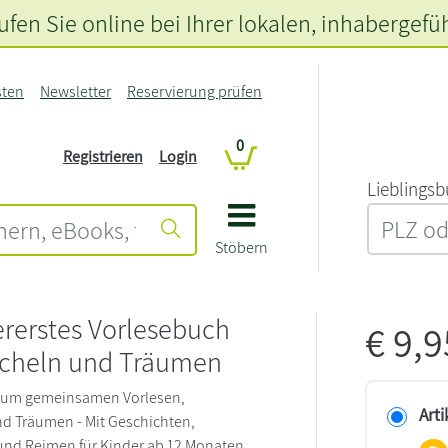
fen Sie online bei Ihrer lokalen
, inhabergefü
sten
Newsletter
Reservierung prüfen
0
Registrieren
Login
L‍i‍e‍b‍l‍i‍n‍g‍s‍b
Stöbern
ererstes Vorlesebuch
€
9,
cheln und Träumen
um gemeinsamen Vorlesen,
Arti
d Träumen - Mit Geschichten,
und Reimen für Kinder ab 12 Monaten.