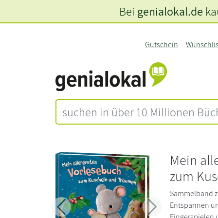
Bei
genialokal.de
kau
Gutschein
Wunschli
Mein all
zum Kus
Sammelband z
Entspannen un
Zurück
Weiter
Fingerspielen 