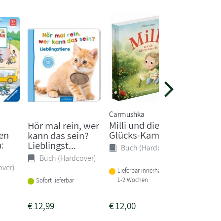
Carmushka
Sabine P
Milli und die
"Hallo,
Hör mal rein, wer
en
Glücks-Kamille
ich!", r
kann das sein?
:
kleine 
Lieblingst...
Buch (Hardcover)
Buch 
Buch (Hardcover)
over)
Lieferbar innerhalb von
1-2 Wochen
Sofort li
Sofort lieferbar
€
12,99
€
12,00
€
6,99