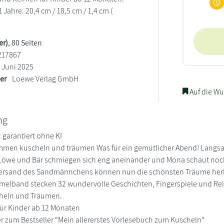
Jahre. 20,4 cm / 18,5 cm / 1,4 cm (
er)
, 80 Seiten
217867
Juni 2025
ler
Loewe Verlag GmbH
Auf die Wu
ng
garantiert ohne KI
mmen kuscheln und träumen Was für ein gemütlicher Abend! Langsa
 Löwe und Bär schmiegen sich eng aneinander und Mona schaut noc
sand des Sandmännchens können nun die schönsten Träume herb
melband stecken 32 wundervolle Geschichten, Fingerspiele und Rei
cheln und Träumen.
für Kinder ab 12 Monaten
er zum Bestseller "Mein allererstes Vorlesebuch zum Kuscheln"