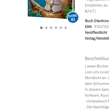
Empfohlen ab 1 
B/H/T )
Buch (Hardcov
EAN
9783743
Veröffentlicht
Verlag/Herstel
Beschreibu
Loewe-Bücher: 
Lass uns zusa
Mondlicht an.
dem Schlummer
In diesem Sam
Vorlesen, Kus
- Vorlesebuch 
- Der Nachfolg