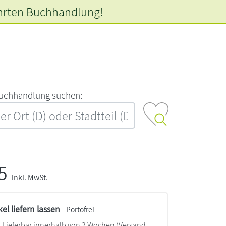
hrten
Buchhandlung!
‍u‍c‍h‍h‍a‍n‍d‍l‍u‍n‍g‍ ‍s‍u‍c‍h‍e‍n‍:‍
95
inkl. MwSt.
kel liefern lassen
- Portofrei
Lieferbar innerhalb von 2 Wochen
(Versand