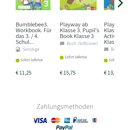
Bumblebee3.
Playway ab
Playway a
Workbook. Für
Klasse 3. Pupil's
Klasse 3.
das 3. / 4.
Book Klasse 3
Activity B
Schul...
Klasse 3
Buch (Softcover)
Sonstige
Buch (Sof
Sofort lieferbar
Sofort lieferbar
Sofort lieferba
€
11,25
€
15,75
€
13,95
Zahlungsmethoden