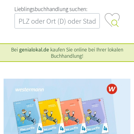
L‍i‍e‍b‍l‍i‍n‍g‍s‍b‍u‍c‍h‍h‍a‍n‍d‍l‍u‍n‍g‍ ‍s‍u‍c‍h‍e‍n‍:‍
Bei
genialokal.de
kaufen Sie online bei Ihrer lokalen
Buchhandlung!